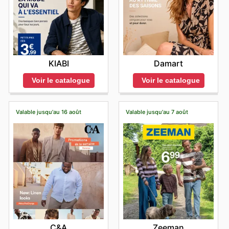
https://www.urbanoutfitters.com/fr-fr/
KIABI
Damart
Voir le catalogue
Voir le catalogue
Valable jusqu'au 16 août
Valable jusqu'au 7 août
C&A
Zeeman