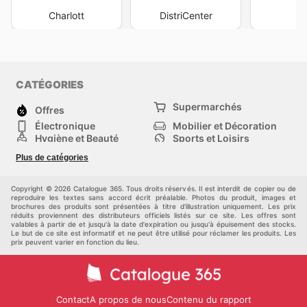
Charlott
DistriCenter
M
CATÉGORIES
Supermarchés
Offres
Électronique
Mobilier et Décoration
Hygiène et Beauté
Sports et Loisirs
Mode
Enfants
Plus de catégories
Bricolage, jardin et
Animalerie
maison
Véhicules
Autres
Copyright © 2026 Catalogue 365. Tous droits réservés. Il est interdit de copier ou de
reproduire les textes sans accord écrit préalable. Photos du produit, images et
brochures des produits sont présentées à titre d'illustration uniquement. Les prix
réduits proviennent des distributeurs officiels listés sur ce site. Les offres sont
valables à partir de et jusqu'à la date d'expiration ou jusqu'à épuisement des stocks.
Le but de ce site est informatif et ne peut être utilisé pour réclamer les produits. Les
prix peuvent varier en fonction du lieu.
Contact
A propos de nous
Contenu du rapport