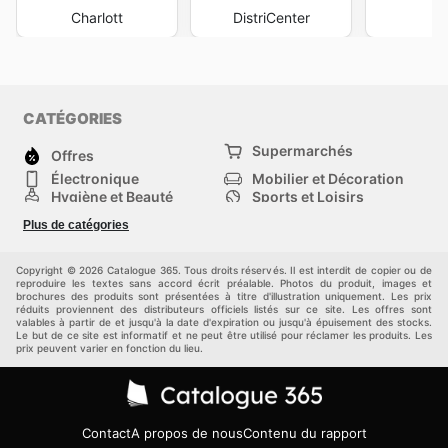
Charlott
DistriCenter
M
CATÉGORIES
Supermarchés
Offres
Électronique
Mobilier et Décoration
Hygiène et Beauté
Sports et Loisirs
Mode
Enfants
Plus de catégories
Bricolage, jardin et
Animalerie
maison
Véhicules
Autres
Copyright © 2026 Catalogue 365. Tous droits réservés. Il est interdit de copier ou de
reproduire les textes sans accord écrit préalable. Photos du produit, images et
brochures des produits sont présentées à titre d'illustration uniquement. Les prix
réduits proviennent des distributeurs officiels listés sur ce site. Les offres sont
valables à partir de et jusqu'à la date d'expiration ou jusqu'à épuisement des stocks.
Le but de ce site est informatif et ne peut être utilisé pour réclamer les produits. Les
prix peuvent varier en fonction du lieu.
Contact
A propos de nous
Contenu du rapport