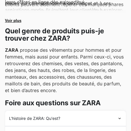
leurs offres en ligne dès aujourd'hui.
pièces qui correspondent à son budget et à ses
clients peuvent aisément repérer ces marques phares
aspirations mode. Ils invitent leur clientèle à explorer
grâce aux publicités hebdomadaires de ZARA, à leurs
leurs dernières offres en ligne et à rester informée des
prospectus et à leurs catalogues en ligne, qui mettent
Voir plus
nouveautés et des promotions à durée limitée pour ne
en lumière des offres exclusives et des promotions
Quel genre de produits puis-je
manquer aucune occasion.
attrayantes.
trouver chez ZARA?
ZARA
propose des vêtements pour hommes et pour
femmes, mais aussi pour enfants. Parmi ceux-ci, vous
retrouverez des chemises, des vestes, des pantalons,
des jeans, des hauts, des robes, de la lingerie, des
manteaux, des accessoires, des chaussures, des
maillots de bain, des produits de beauté, du parfum,
et bien d’autres encore.
Foire aux questions sur ZARA
L'histoire de ZARA: Qu'est?
A l’origine,
ZARA
était un atelier de vêtements, inauguré