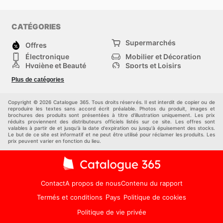
CATÉGORIES
Supermarchés
Offres
Électronique
Mobilier et Décoration
Hygiène et Beauté
Sports et Loisirs
Mode
Enfants
Plus de catégories
Bricolage, jardin et
Animalerie
maison
Véhicules
Autres
Copyright © 2026 Catalogue 365. Tous droits réservés. Il est interdit de copier ou de
reproduire les textes sans accord écrit préalable. Photos du produit, images et
brochures des produits sont présentées à titre d'illustration uniquement. Les prix
réduits proviennent des distributeurs officiels listés sur ce site. Les offres sont
valables à partir de et jusqu'à la date d'expiration ou jusqu'à épuisement des stocks.
Le but de ce site est informatif et ne peut être utilisé pour réclamer les produits. Les
prix peuvent varier en fonction du lieu.
Contact
A propos de nous
Contenu du rapport
Termés et conditions
Politique de cookies
Pays
Politique de vie privée