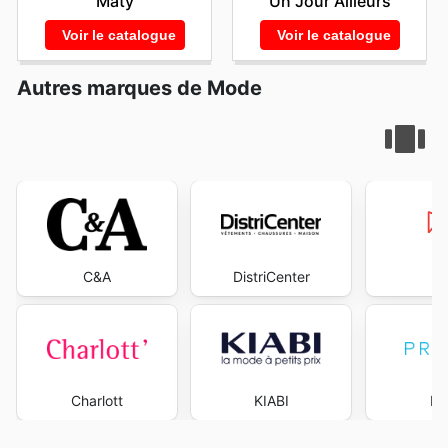
Maty
Un Jour Ailleurs
Voir le catalogue
Voir le catalogue
Autres marques de Mode
C&A
DistriCenter
M
Charlott
KIABI
Pr