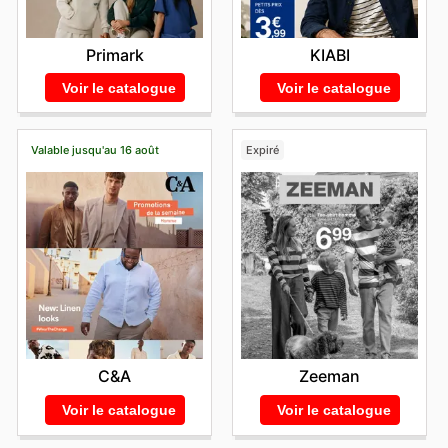
incroyables de
Damart
disponibles aujourd'hui.
Primark
KIABI
Voir le catalogue
Voir le catalogue
Valable jusqu'au 16 août
Expiré
C&A
Zeeman
Voir le catalogue
Voir le catalogue