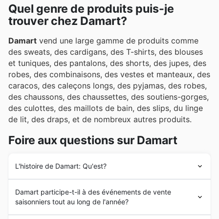
Quel genre de produits puis-je
trouver chez Damart?
Damart
vend une large gamme de produits comme
des sweats, des cardigans, des T-shirts, des blouses
et tuniques, des pantalons, des shorts, des jupes, des
robes, des combinaisons, des vestes et manteaux, des
caracos, des caleçons longs, des pyjamas, des robes,
des chaussons, des chaussettes, des soutiens-gorges,
des culottes, des maillots de bain, des slips, du linge
de lit, des draps, et de nombreux autres produits.
Foire aux questions sur Damart
L'histoire de Damart: Qu'est?
Damart
a été créé en 1953 en France par les frères
Damart participe-t-il à des événements de vente
Despature. A ses débuts,
Damart
se focalisait sur la
saisonniers tout au long de l'année?
fabrication de vêtements thermiques avec du
thermolactyl. Au fil des années, l’entreprise connait une