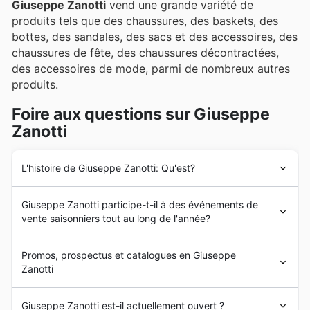
Giuseppe Zanotti
vend une grande variété de
produits tels que des chaussures, des baskets, des
bottes, des sandales, des sacs et des accessoires, des
chaussures de fête, des chaussures décontractées,
des accessoires de mode, parmi de nombreux autres
produits.
Foire aux questions sur Giuseppe
Zanotti
L'histoire de Giuseppe Zanotti: Qu'est?
Giuseppe Zanotti
a été fondée en 1994 en Italie par le
Giuseppe Zanotti participe-t-il à des événements de
designer éponyme. Depuis ses débuts, l'objectif de
vente saisonniers tout au long de l'année?
Giuseppe Zanotti
est de fournir à ses clients des
chaussures raffinées et de haute qualité, suivant les
Absolument, Giuseppe Zanotti participe souvent à des
dernières tendances de la mode européenne. Le siège
Promos, prospectus et catalogues en Giuseppe
événements de soldes saisonnières tout au long de
social de
Giuseppe Zanotti
est situé à San Mauro
Zanotti
l'année, et notre site est votre ressource idéale pour
Pascoli, en Émilie-Romagne, en Italie.
découvrir toutes les
promotions Giuseppe Zanotti en
En France,
Giuseppe Zanotti
a débarqué à la fin des
Giuseppe Zanotti
est une chaîne de magasins italienne
France
. Avant de vous rendre en magasin pour vos
Giuseppe Zanotti est-il actuellement ouvert ?
années 1990 et est devenu depuis une marque à forte