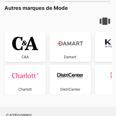
Autres marques de Mode
C&A
Damart
K
Charlott
DistriCenter
M
CATÉGORIES