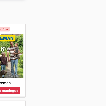
ficier
rd'hui!
eeman
le catalogue