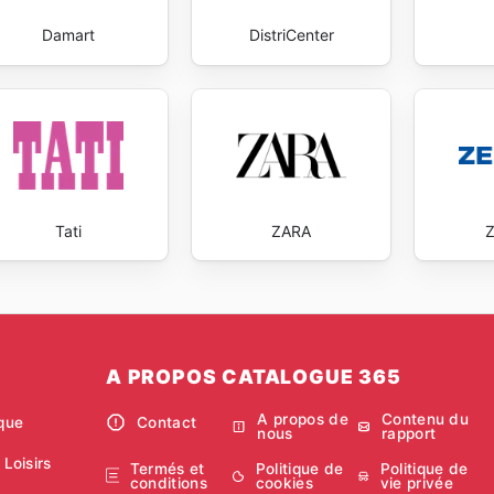
Damart
DistriCenter
Tati
ZARA
A PROPOS CATALOGUE 365
A propos de
Contenu du
ique
Contact
nous
rapport
 Loisirs
Termés et
Politique de
Politique de
conditions
cookies
vie privée