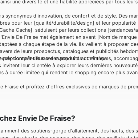
ainsi une diversité et une fiabilité appréciées par tous leurs 
ms synonymes d'innovation, de confort et de style. Des mar
es pour leur [qualité/durabilité/design] et leur popularité
ache Cache], séduisent par leurs collections [tendances/a
n d'Envie De Fraise met également en avant [Nom de marque 
aptées à chaque étape de la vie. Ils veillent à proposer de
travers de leurs prospectus, catalogues et publicités hebdom
exceptionnelles sur ces marques de confiance.
 de prix compétitifs sur des produits authentiques, accompa
 invitent leur clientèle à explorer leurs dernières nouveauté
ns à durée limitée qui rendent le shopping encore plus ava
Fraise et profitez d'offres exclusives de marques de prem
 chez Envie De Fraise?
amment des soutiens-gorge d'allaitement, des hauts, des 
eans, des shorts, des pyjamas, des jupes, des maillots de b