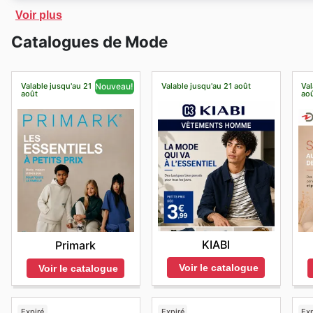
Envie De Fraise
gère une boutique en ligne avec des e
Voir plus
d'une livraison gratuite à domicile ou d'un retrait à pa
Catalogues de Mode
Valable jusqu'au 21
Valable jusqu'au 21 août
Val
Nouveau!
août
ao
KIABI
Primark
Voir le catalogue
Voir le catalogue
Expiré
Expiré
Exp