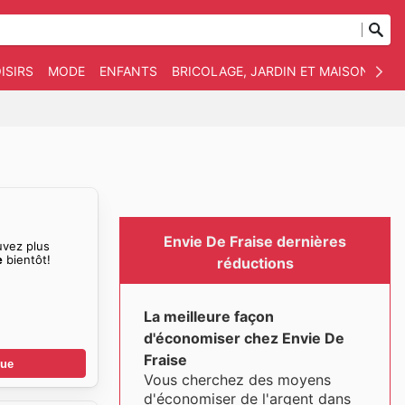
ISIRS
MODE
ENFANTS
BRICOLAGE, JARDIN ET MAISON
AN
Envie De Fraise dernières
uvez plus
e
bientôt!
réductions
La meilleure façon
d'économiser chez Envie De
Fraise
gue
Vous cherchez des moyens
d'économiser de l'argent dans