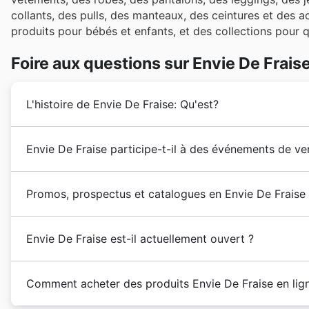
collants, des pulls, des manteaux, des ceintures et des 
produits pour bébés et enfants, et des collections pour qu
Foire aux questions sur Envie De Frais
L'histoire de Envie De Fraise: Qu'est?
Anne-Laure Constance a fondé
Envie De Fraise
à Pari
Envie De Fraise participe-t-il à des événements de ve
à soutenir les femmes et à répondre à leurs besoins 
des personnalités célèbres.
Absolument. Pour dénicher les meilleures
promotions 
Promos, prospectus et catalogues en Envie De Fraise
notre site est votre allié incontournable. Envie de 
l'année, y compris les soldes saisonnières comme les
Envie De Fraise
est une marque destinée aux femmes e
spéciales pour la
Rentrée des classes
et les
promoti
Envie De Fraise est-il actuellement ouvert ?
accessoires de maternité. À Paris, elle dispose de de
Cyber Monday
et bien sûr, les festivités de
Noël
et d
services de conseil à la clientèle et un blog avec des 
promotions liées à des événements français tels que 
Le magasin situé à Montorgueil est ouvert du lundi a
réductions intéressantes. Avant de vous rendre en ma
Comment acheter des produits Envie De Fraise en lig
du mardi au samedi de 10h30 à 19h.
pour optimiser votre shopping et connaître les
horair