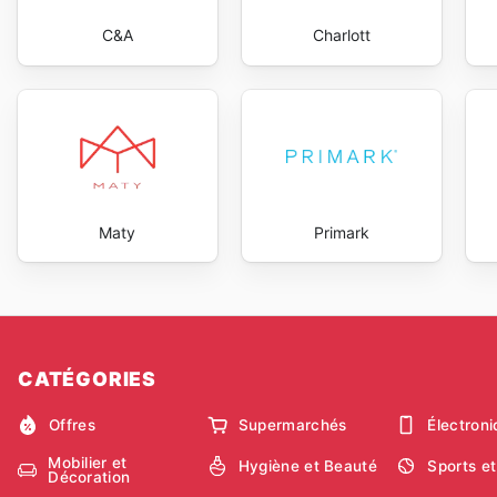
C&A
Charlott
Maty
Primark
CATÉGORIES
Offres
Supermarchés
Électron
Mobilier et
Hygiène et Beauté
Sports et
Décoration