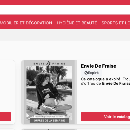
MOBILIER ET DÉCORATION
HYGIÈNE ET BEAUTÉ
SPORTS ET LO
Envie De Fraise
Expiré
Ce catalogue a expiré. Tro
d'offres de
Envie De Frais
Voir le catalo