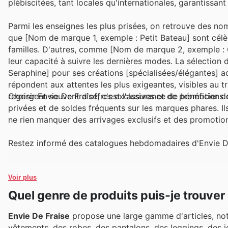
plébiscitées, tant locales qu'internationales, garantissant 
Parmi les enseignes les plus prisées, on retrouve des no
que [Nom de marque 1, exemple : Petit Bateau] sont célèbr
familles. D'autres, comme [Nom de marque 2, exemple : C
leur capacité à suivre les dernières modes. La sélectio
Seraphine] pour ses créations [spécialisées/élégantes] ad
répondent aux attentes les plus exigeantes, visibles au 
regorgent souvent d'offres exclusives et de promotions 
Choisir Envie De Fraise, c'est l'assurance de bénéficier
privées et de soldes fréquents sur les marques phares. Ils
ne rien manquer des arrivages exclusifs et des promotio
Restez informé des catalogues hebdomadaires d'Envie De 
Voir plus
Quel genre de produits puis-je trouver
Envie De Fraise
propose une large gamme d'articles, not
vêtements, des robes, des pantalons, des leggings, des j