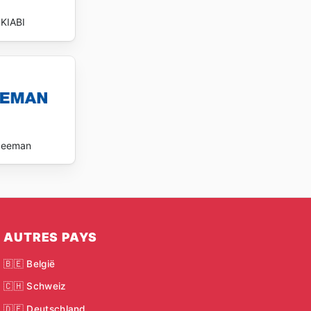
KIABI
Zeeman
AUTRES PAYS
🇧🇪 België
🇨🇭 Schweiz
🇩🇪 Deutschland