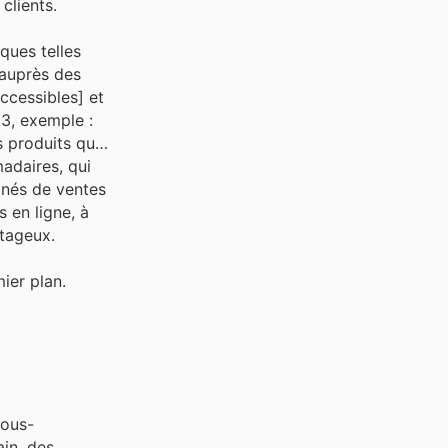
clients.
ques telles
 auprès des
ccessibles] et
3, exemple :
s produits qui
adaires, qui
gnés de ventes
s en ligne, à
ntageux.
ier plan.
sous-
ain, des