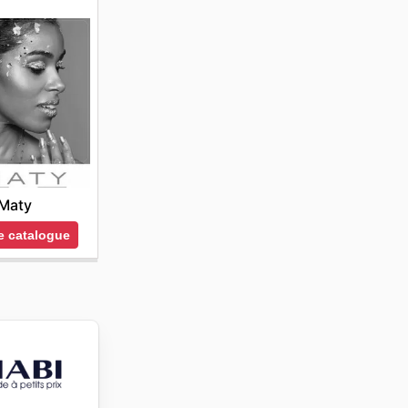
Maty
le catalogue