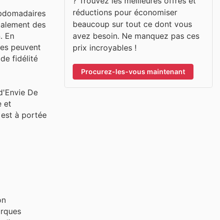
? Trouvez les meilleures offres et
réductions pour économiser
hebdomadaires
beaucoup sur tout ce dont vous
également des
avez besoin. Ne manquez pas ces
. En
tes peuvent
prix incroyables !
de fidélité
Procurez-les-vous maintenant
 d'Envie De
 et
 est à portée
on
arques