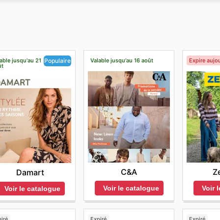
xpéditions nationales et internationales. Vous pouvez béné
rtir de 49 € d'achat.
able jusqu'au 21
Valable jusqu'au 16 août
Expire aujou
Populaire
ût
C&A
Z
Damart
Voir le catalogue
Voir 
Voir le catalogue
iré
Expiré
Expiré