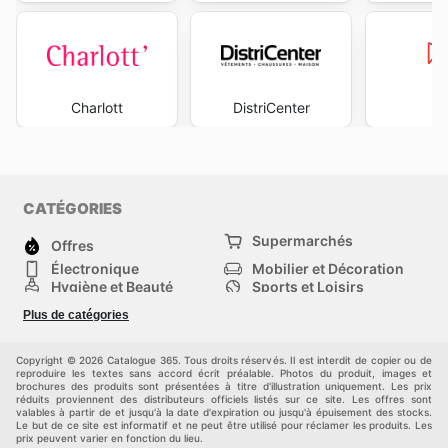
Charlott
DistriCenter
M
CATÉGORIES
Supermarchés
Offres
Électronique
Mobilier et Décoration
Hygiène et Beauté
Sports et Loisirs
Mode
Enfants
Plus de catégories
Bricolage, jardin et
Animalerie
maison
Véhicules
Autres
Copyright © 2026 Catalogue 365. Tous droits réservés. Il est interdit de copier ou de
reproduire les textes sans accord écrit préalable. Photos du produit, images et
brochures des produits sont présentées à titre d'illustration uniquement. Les prix
réduits proviennent des distributeurs officiels listés sur ce site. Les offres sont
valables à partir de et jusqu'à la date d'expiration ou jusqu'à épuisement des stocks.
Le but de ce site est informatif et ne peut être utilisé pour réclamer les produits. Les
prix peuvent varier en fonction du lieu.