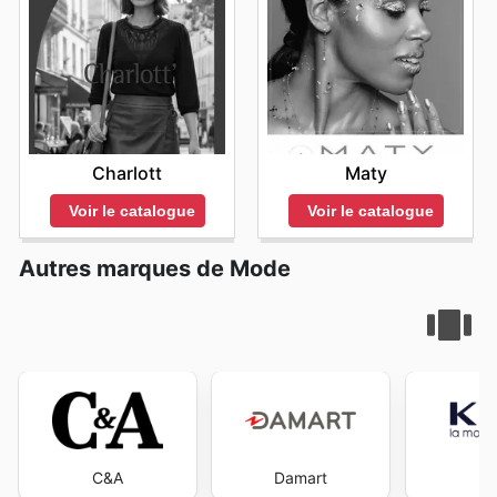
Charlott
Maty
Voir le catalogue
Voir le catalogue
Autres marques de Mode
C&A
Damart
K