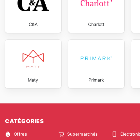
C&A
Charlott
Maty
Primark
CATÉGORIES
Offres
Supermarchés
Électron