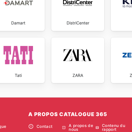
Damart
DistriCenter
Tati
ZARA
A PROPOS CATALOGUE 365
A propos de
Contenu du
ique
Contact
nous
rapport