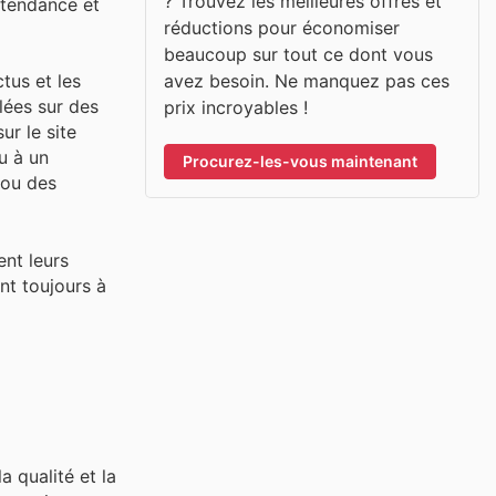
? Trouvez les meilleures offres et
 tendance et
réductions pour économiser
beaucoup sur tout ce dont vous
avez besoin. Ne manquez pas ces
tus et les
lées sur des
prix incroyables !
ur le site
u à un
Procurez-les-vous maintenant
 ou des
ent leurs
nt toujours à
 qualité et la