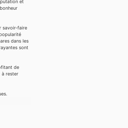
putation et
n bonheur
 savoir-faire
 popularité
hares dans les
rayantes sont
ofitant de
 à rester
ues.