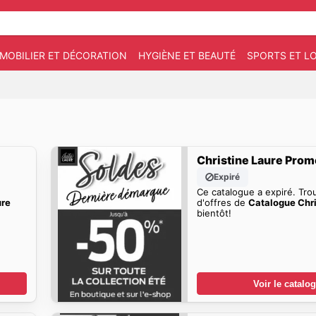
MOBILIER ET DÉCORATION
HYGIÈNE ET BEAUTÉ
SPORTS ET LO
Christine Laure Pro
Expiré
Ce catalogue a expiré. Tro
ure
d'offres de
Catalogue Chri
bientôt!
Voir le catalo