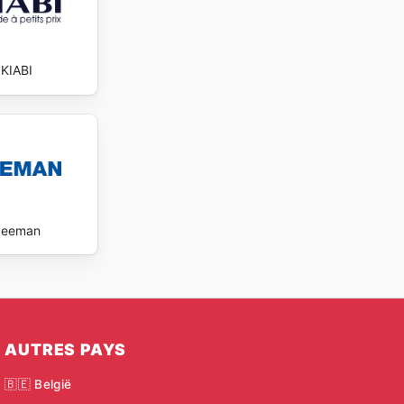
KIABI
Zeeman
AUTRES PAYS
🇧🇪 België