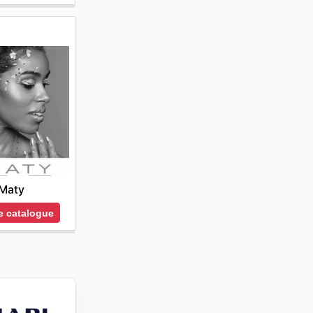
Maty
le catalogue