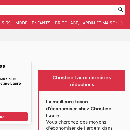
ISIRS
MODE
ENFANTS
BRICOLAGE, JARDIN ET MAISON
AN
mos
Christine Laure dernières
uvez plus
stine Laure
réductions
La meilleure façon
d'économiser chez Christine
Laure
gue
Vous cherchez des moyens
d'économiser de l'argent dans