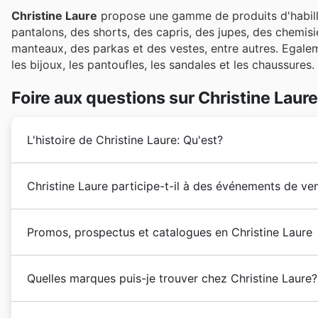
Christine Laure
propose une gamme de produits d'habill
pantalons, des shorts, des capris, des jupes, des chemisier
manteaux, des parkas et des vestes, entre autres. Egalem
les bijoux, les pantoufles, les sandales et les chaussures.
Foire aux questions sur Christine Laure
L'histoire de Christine Laure: Qu'est?
Christine Laure
est une entreprise familiale fondée par 
Christine Laure participe-t-il à des événements de ven
fondateurs de l'entreprise ont inspiré le nom de la mar
la première boutique en région parisienne. Aujourd'h
Oui, Christine Laure participe activement à de nombr
Promos, prospectus et catalogues en Christine Laure
pour vous proposer des
réductions exclusives sur se
et prospectus
disponibles sur notre site, vous ne ma
Christine Laure
est une marque française de
vêteme
pour les
soldes d'été
ou les
soldes d'hiver
, la
rentrée
Quelles marques puis-je trouver chez Christine Laure?
produits en France dans ses plus de 150 magasins en
et du
Nouvel An
, ou encore les ventes flash comme
B
également les trouver sur sa boutique en ligne. Vous
les informations nécessaires. N'oubliez pas non plus
Christine Laure s'affirme comme une enseigne de mo