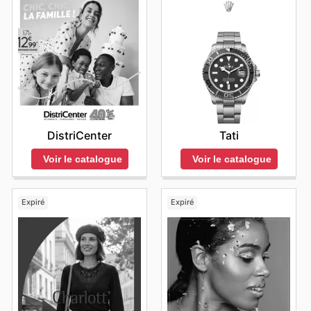
DistriCenter
Tati
Voir le catalogue
Voir le catalogue
Expiré
Expiré