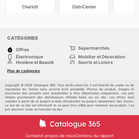
Charlott
DistriCenter
M
CATÉGORIES
Supermarchés
Offres
Électronique
Mobilier et Décoration
Hygiène et Beauté
Sports et Loisirs
Mode
Enfants
Plus de catégories
Bricolage, jardin et
Animalerie
maison
Véhicules
Autres
Copyright © 2026 Catalogue 365. Tous droits réservés. Il est interdit de copier ou de
reproduire les textes sans accord écrit préalable. Photos du produit, images et
brochures des produits sont présentées à titre d'illustration uniquement. Les prix
réduits proviennent des distributeurs officiels listés sur ce site. Les offres sont
valables à partir de et jusqu'à la date d'expiration ou jusqu'à épuisement des stocks.
Le but de ce site est informatif et ne peut être utilisé pour réclamer les produits. Les
prix peuvent varier en fonction du lieu.
Contact
A propos de nous
Contenu du rapport