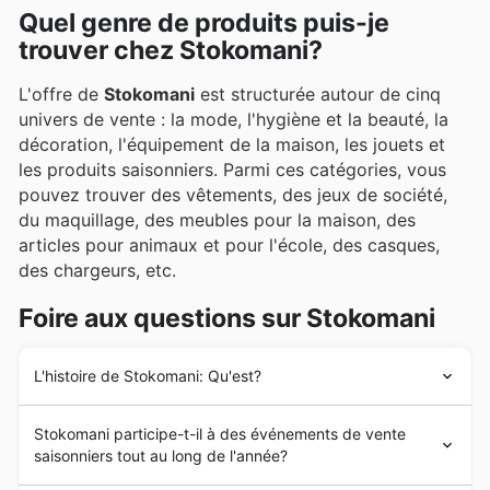
Quel genre de produits puis-je
trouver chez Stokomani?
L'offre de
Stokomani
est structurée autour de cinq
univers de vente : la mode, l'hygiène et la beauté, la
décoration, l'équipement de la maison, les jouets et
les produits saisonniers. Parmi ces catégories, vous
pouvez trouver des vêtements, des jeux de société,
du maquillage, des meubles pour la maison, des
articles pour animaux et pour l'école, des casques,
des chargeurs, etc.
Foire aux questions sur Stokomani
L'histoire de Stokomani: Qu'est?
L'histoire de
Stokomani
commence en 1961 lorsque
Stokomani participe-t-il à des événements de vente
Maurice Namani, un berger corse, fonde la société
saisonniers tout au long de l'année?
"Soldes na ma ni" située à Paris. Après un premier
succès, elle devient rapidement un grand nom de