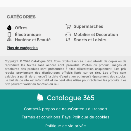
CATÉGORIES
Supermarchés
Offres
Électronique
Mobilier et Décoration
Hygiène et Beauté
Sports et Loisirs
Mode
Enfants
Plus de catégories
Bricolage, jardin et
Animalerie
maison
Véhicules
Autres
Copyright © 2026 Catalogue 365. Tous droits réservés. Il est interdit de copier ou de
reproduire les textes sans accord écrit préalable. Photos du produit, images et
brochures des produits sont présentées à titre d'illustration uniquement. Les prix
réduits proviennent des distributeurs officiels listés sur ce site. Les offres sont
valables à partir de et jusqu'à la date d'expiration ou jusqu'à épuisement des stocks.
Le but de ce site est informatif et ne peut être utilisé pour réclamer les produits. Les
prix peuvent varier en fonction du lieu.
Contact
A propos de nous
Contenu du rapport
Termés et conditions
Politique de cookies
Pays
Politique de vie privée