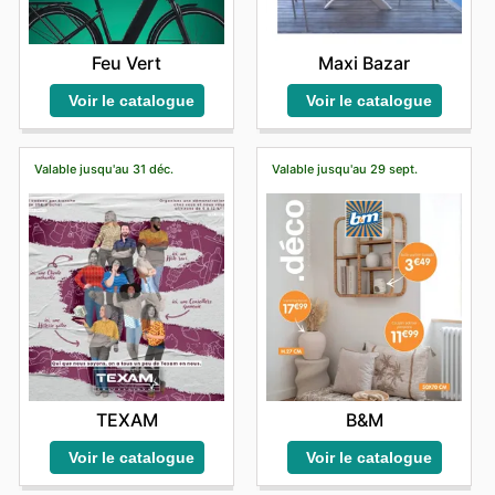
prospectus hebdomadaires, aux catalogues
annuelles, avec des offres et des remises disponibles
promotionnels et aux offres exclusives régulièrement
aujourd'hui en magasin. Pour vérifier les prix actualisés,
diffusés. Les clients peuvent ainsi anticiper leurs achats
Feu Vert
Maxi Bazar
vous pouvez également consulter le site officiel en ligne:
et profiter des meilleures opportunités sur leurs produits
https://www.stokomani.fr/
favoris.
Voir le catalogue
Voir le catalogue
Choisir Stokomani pour acquérir ces marques de
premier choix offre de nombreux avantages. Ils
garantissent des prix compétitifs sur des produits
Valable jusqu'au 31 déc.
Valable jusqu'au 29 sept.
authentiques, avec des promotions fréquentes qui
rendent l'acquisition de ces articles encore plus
accessible. Il est vivement conseillé d'explorer les
dernières offres disponibles en ligne et de rester informé
des nouveautés et des ventes flash pour ne rien
manquer.
Trouvez vos marques préférées chez Stokomani —
découvrez leurs offres en ligne dès aujourd'hui.
TEXAM
B&M
Voir le catalogue
Voir le catalogue