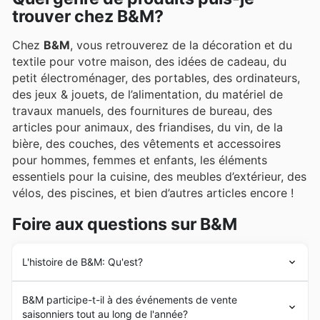
trouver chez B&M?
Chez
B&M
, vous retrouverez de la décoration et du
textile pour votre maison, des idées de cadeau, du
petit électroménager, des portables, des ordinateurs,
des jeux & jouets, de l’alimentation, du matériel de
travaux manuels, des fournitures de bureau, des
articles pour animaux, des friandises, du vin, de la
bière, des couches, des vêtements et accessoires
pour hommes, femmes et enfants, les éléments
essentiels pour la cuisine, des meubles d’extérieur, des
vélos, des piscines, et bien d’autres articles encore !
Foire aux questions sur B&M
L'histoire de B&M: Qu'est?
B&M
a été fondé par Malcolm Billington sous le nom
B&M participe-t-il à des événements de vente
“Billington & Mayman”. Le nom a ensuite été modifié en
saisonniers tout au long de l'année?
B&M. B&M
ouvre son premier magasin à Blackpool en