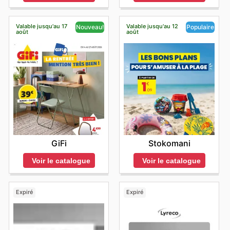
Valable jusqu'au 17
Valable jusqu'au 12
Nouveau!
Populaire
août
août
GiFi
Stokomani
Voir le catalogue
Voir le catalogue
Expiré
Expiré