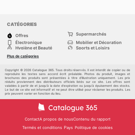
CATÉGORIES
Supermarchés
Offres
Électronique
Mobilier et Décoration
Hygiène et Beauté
Sports et Loisirs
Mode
Enfants
Plus de catégories
Bricolage, jardin et
Animalerie
maison
Véhicules
Autres
Copyright © 2026 Catalogue 365. Tous droits réservés. Il est interdit de copier ou de
reproduire les textes sans accord écrit préalable. Photos du produit, images et
brochures des produits sont présentées à titre d'illustration uniquement. Les prix
réduits proviennent des distributeurs officiels listés sur ce site. Les offres sont
valables à partir de et jusqu'à la date d'expiration ou jusqu'à épuisement des stocks.
Le but de ce site est informatif et ne peut être utilisé pour réclamer les produits. Les
prix peuvent varier en fonction du lieu.
Contact
A propos de nous
Contenu du rapport
Termés et conditions
Politique de cookies
Pays