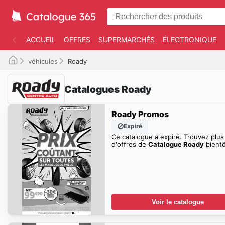
ACCUEIL
OFFRES
SUPERMARCHÉS
ÉLECTRONIQUE
véhicules
Roady
Catalogues Roady
Roady Promos
Expiré
Ce catalogue a expiré. Trouvez plus
d'offres de
Catalogue Roady
bientô
Voir le catalogue