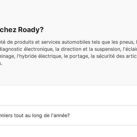
r chez Roady?
été de produits et services automobiles tels que les pneus, 
diagnostic électronique, la direction et la suspension, l'éclai
age, l'hybride électrique, le portage, la sécurité des artic
.
 de l'entreprise sous le nom de Stationmarché, à Saint-Ma
niers tout au long de l'année?
 l'entretien automobile, appartient au groupe Les Mousqueta
nnu un fort processus d'expansion qui l'a conduite à ouvrir 
otions saisonnières tout au long de l'année, vous permet