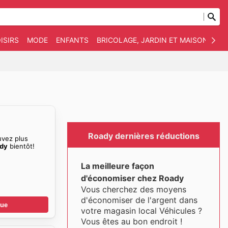
ISIRS
MODE
ENFANTS
BRICOLAGE, JARDIN ET MAISON
AN
Roady dernières réductions
uvez plus
ady
bientôt!
La meilleure façon
d'économiser chez Roady
Vous cherchez des moyens
d'économiser de l'argent dans
gue
votre magasin local Véhicules ?
Vous êtes au bon endroit !