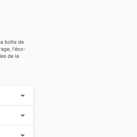
la boîte de
rage, l'éco-
les de la
rcel, en
ires. Dans
des
tant de