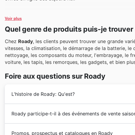
Voir plus
Quel genre de produits puis-je trouve
Chez
Roady
, les clients peuvent trouver une grande vari
vitesses, la climatisation, le démarrage de la batterie, le 
nettoyage, les composants du moteur, l'embrayage, le frein
voiture, les tapis, les remorques, les gadgets, et bien plus
Foire aux questions sur Roady
L'histoire de Roady: Qu'est?
L'histoire de
Roady
commence en 1982 avec la création
Roady participe-t-il à des événements de vente saison
France. L'enseigne, spécialisée dans la réparation et
les années qui ont suivi sa création, l'entreprise a co
Oui, Roady participe activement à de nombreuses prom
centres au Portugal en 1998.
Promos, prospectus et catalogues en Roady