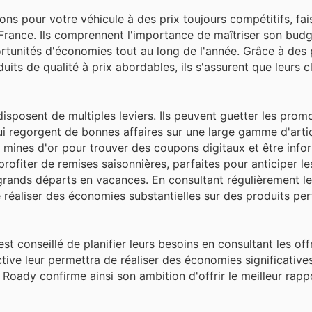
s pour votre véhicule à des prix toujours compétitifs, fai
France. Ils comprennent l'importance de maîtriser son budge
ortunités d'économies tout au long de l'année. Grâce à des
uits de qualité à prix abordables, ils s'assurent que leurs c
isposent de multiples leviers. Ils peuvent guetter les prom
i regorgent de bonnes affaires sur une large gamme d'artic
s mines d'or pour trouver des coupons digitaux et être info
rofiter de remises saisonnières, parfaites pour anticiper le
grands départs en vacances. En consultant régulièrement l
e réaliser des économies substantielles sur des produits pe
 est conseillé de planifier leurs besoins en consultant les of
ve leur permettra de réaliser des économies significatives
 Roady confirme ainsi son ambition d'offrir le meilleur rapp