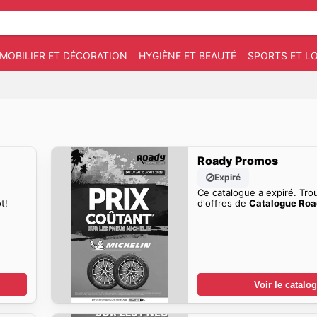
MOBILIER ET DÉCORATION
HYGIÈNE ET BEAUTÉ
SPORTS ET LO
Roady Promos
Expiré
Ce catalogue a expiré. Tro
t!
d'offres de
Catalogue Ro
Voir le catalo