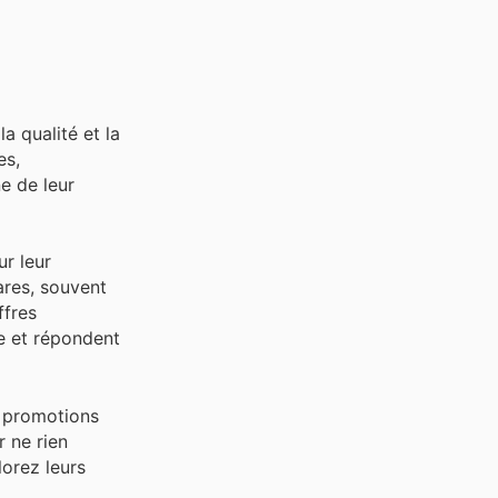
 qualité et la
es,
ne de leur
r leur
ares, souvent
ffres
e et répondent
s promotions
r ne rien
orez leurs