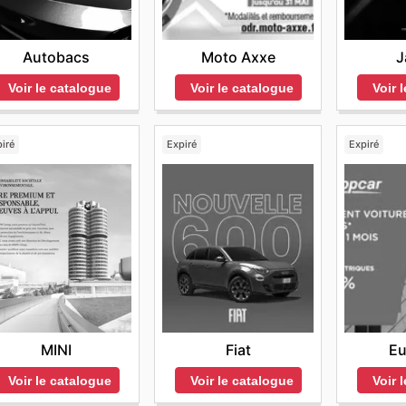
Autobacs
Moto Axxe
J
Voir le catalogue
Voir le catalogue
Voir 
iré
Expiré
Expiré
MINI
Fiat
Eu
Voir le catalogue
Voir le catalogue
Voir 