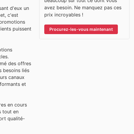
beaucoup sur tout ce dont vous
avez besoin. Ne manquez pas ces
sant d'eux un
prix incroyables !
t, c'est
 promotions
lients puissent
Procurez-les-vous maintenant
otions
les.
rmé des offres
s besoins liés
eurs canaux
rformants et
fres en cours
 tout en
ort qualité-