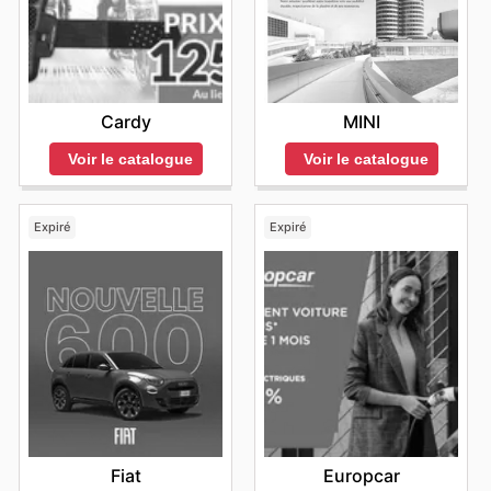
Cardy
MINI
Voir le catalogue
Voir le catalogue
Expiré
Expiré
Fiat
Europcar