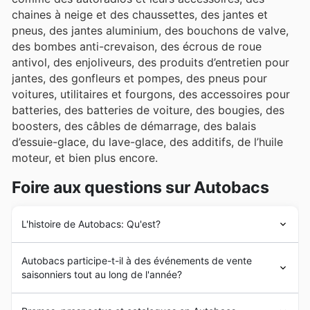
chaines à neige et des chaussettes, des jantes et
pneus, des jantes aluminium, des bouchons de valve,
des bombes anti-crevaison, des écrous de roue
antivol, des enjoliveurs, des produits d’entretien pour
jantes, des gonfleurs et pompes, des pneus pour
voitures, utilitaires et fourgons, des accessoires pour
batteries, des batteries de voiture, des bougies, des
boosters, des câbles de démarrage, des balais
d’essuie-glace, du lave-glace, des additifs, de l’huile
moteur, et bien plus encore.
Foire aux questions sur Autobacs
L'histoire de Autobacs: Qu'est?
L’histoire d’
Autobacs
commence en 1947 avec sa
Autobacs participe-t-il à des événements de vente
création par Toshio Sumino à Fukushima-ku, Osaka,
saisonniers tout au long de l'année?
Japon. Autobacs était à l’origine un petit magasin qui
vendait des pièces et des accessoires automobiles.
Absolument, Autobacs participe activement à de
Plusieurs années plus tard, Autobacs a adopté le