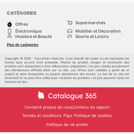
CATÉGORIES
Supermarchés
Offres
Électronique
Mobilier et Décoration
Hygiène et Beauté
Sports et Loisirs
Mode
Enfants
Plus de catégories
Bricolage, jardin et
Animalerie
maison
Véhicules
Autres
Copyright © 2026 . Tous droits réservés. Il est interdit de copier ou de reproduire les
textes sans accord écrit préalable. Photos du produit, images et brochures des
produits sont présentées à titre d'illustration uniquement. Les prix réduits proviennent
des distributeurs officiels listés sur ce site. Les offres sont valables à partir de et
jusqu'à la date d'expiration ou jusqu'à épuisement des stocks. Le but de ce site est
informatif et ne peut être utilisé pour réclamer les produits. Les prix peuvent varier en
fonction du lieu.
Contact
A propos de nous
Contenu du rapport
Termés et conditions
Politique de cookies
Pays
Politique de vie privée