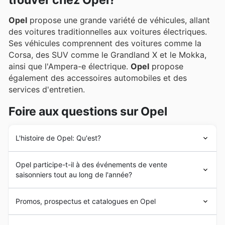
trouver chez Opel?
Opel
propose une grande variété de véhicules, allant
des voitures traditionnelles aux voitures électriques.
Ses véhicules comprennent des voitures comme la
Corsa, des SUV comme le Grandland X et le Mokka,
ainsi que l'Ampera-e électrique.
Opel
propose
également des accessoires automobiles et des
services d'entretien.
Foire aux questions sur Opel
L'histoire de Opel: Qu'est?
Opel
a été fondée par Adam
Opel
en 1862 à
Opel participe-t-il à des événements de vente
Rüsselsheim am Main. L'entreprise fabrique d'abord des
saisonniers tout au long de l'année?
machines à coudre, puis des bicyclettes. L'entreprise
s'est lancée dans le secteur automobile en 1899. Au fil
Oui, Opel participe activement à plusieurs événements
des ans, elle a gagné en popularité dans l'industrie
Promos, prospectus et catalogues en Opel
commerciaux saisonniers tout au long de l'année, vous
automobile.
permettant de découvrir des
promotions Opel
et des
En France,
Opel
est une marque reconnue depuis de
Opel
est une entreprise
automobile
allemande dont le
offres exclusives
sur leurs véhicules et accessoires.