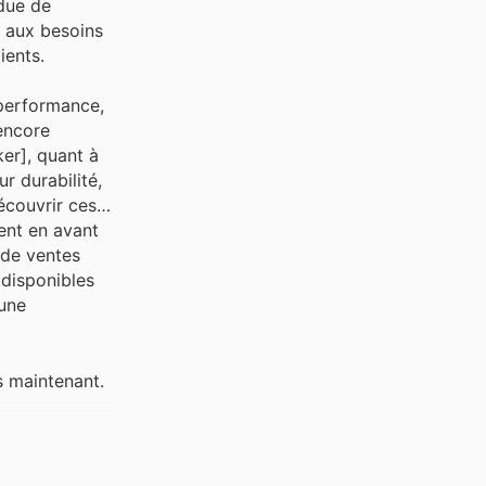
ndue de
s aux besoins
ients.
performance,
encore
er], quant à
r durabilité,
écouvrir ces
ent en avant
 de ventes
 disponibles
cune
s maintenant.