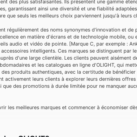
lient des plus satisfaisantes. Ils présentent une gamme éte
s, garantissant ainsi une diversité et une fiabilité adaptée
 que seuls les meilleurs choix parviennent jusqu'à leurs cl
ent régulièrement des noms synonymes d'innovation et de 
ellence en matière d'écrans et de technologie mobile, ou 
ils audio et vidéo de pointe. [Marque C, par exemple : Ank
s accessoires intelligents. Ces marques se distinguent par leu
 auprès d'une large clientèle. Les clients peuvent aisément d
bdomadaires et les catalogues en ligne d'OLIGHT, qui mett
 des produits authentiques, avec la certitude de bénéficier
nt activement leurs clients à explorer leurs dernières offres
nsi que des promotions à durée limitée pour ne manquer au
uvrir les meilleures marques et commencer à économiser dè