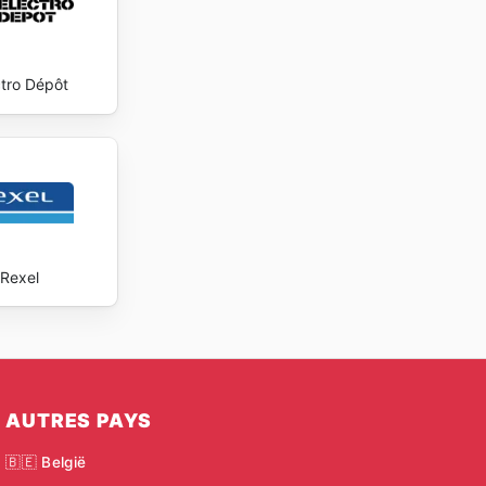
ctro Dépôt
Rexel
AUTRES PAYS
🇧🇪 België