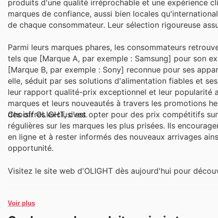
produits d'une qualité irréprochable et une expérience c
marques de confiance, aussi bien locales qu'internationale
de chaque consommateur. Leur sélection rigoureuse assure
Parmi leurs marques phares, les consommateurs retrouv
tels que [Marque A, par exemple : Samsung] pour son exc
[Marque B, par exemple : Sony] reconnue pour ses appare
elle, séduit par ses solutions d'alimentation fiables et se
leur rapport qualité-prix exceptionnel et leur popularité
marques et leurs nouveautés à travers les promotions he
des offres exclusives.
Choisir OLIGHT, c'est opter pour des prix compétitifs sur
régulières sur les marques les plus prisées. Ils encourage
en ligne et à rester informés des nouveaux arrivages ai
opportunité.
Visitez le site web d'OLIGHT dès aujourd'hui pour déco
Voir plus