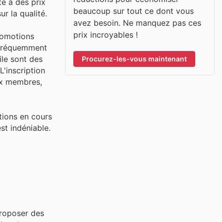
té à des prix
beaucoup sur tout ce dont vous
r la qualité.
avez besoin. Ne manquez pas ces
prix incroyables !
promotions
 fréquemment
ile sont des
Procurez-les-vous maintenant
L'inscription
ux membres,
tions en cours
st indéniable.
proposer des