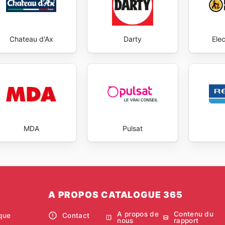
Chateau d'Ax
Darty
Ele
MDA
Pulsat
A PROPOS CATALOGUE 365
A propos de
Contenu du
ique
Contact
nous
rapport