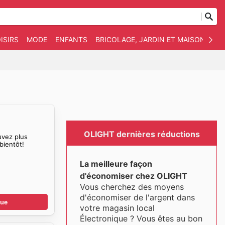
ISIRS
MODE
ENFANTS
BRICOLAGE, JARDIN ET MAISON
AN
OLIGHT dernières réductions
uvez plus
bientôt!
La meilleure façon
d'économiser chez OLIGHT
Vous cherchez des moyens
d'économiser de l'argent dans
gue
votre magasin local
Électronique ? Vous êtes au bon