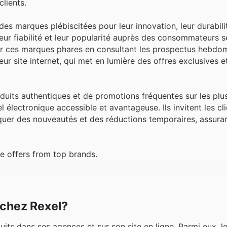
clients.
s marques plébiscitées pour leur innovation, leur durabilit
eur fiabilité et leur popularité auprès des consommateurs s
rir ces marques phares en consultant les prospectus hebdo
ur site internet, qui met en lumière des offres exclusives e
roduits authentiques et de promotions fréquentes sur les pl
l électronique accessible et avantageuse. Ils invitent les cl
nquer des nouveautés et des réductions temporaires, assuran
e offers from top brands.
 chez Rexel?
 dans ses agences et sur son site en ligne. Parmi eux, le