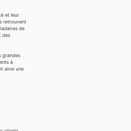
é et leur
e retrouvent
madaires de
t des
us grandes
ients à
t ainsi une
s clients