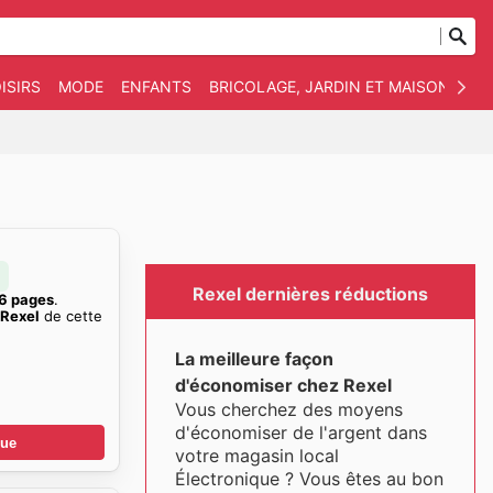
ISIRS
MODE
ENFANTS
BRICOLAGE, JARDIN ET MAISON
AN
Rexel dernières réductions
6 pages
.
 Rexel
de cette
La meilleure façon
d'économiser chez Rexel
Vous cherchez des moyens
d'économiser de l'argent dans
gue
votre magasin local
Électronique ? Vous êtes au bon