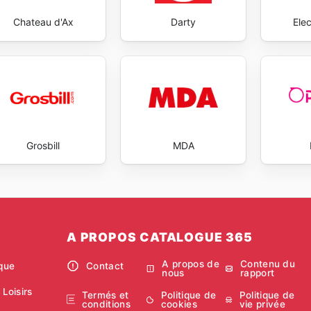
Chateau d'Ax
Darty
Ele
Grosbill
MDA
A PROPOS CATALOGUE 365
A propos de
Contenu du
ique
Contact
nous
rapport
 Loisirs
Termés et
Politique de
Politique de
conditions
cookies
vie privée