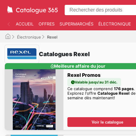
ACCUEIL
OFFRES
SUPERMARCHÉS
ÉLECTRONIQUE
Électronique
Rexel
Catalogues Rexel
Meilleure affaire du jour
Rexel Promos
Valable jusqu'au 31 déc.
Ce catalogue comprend
176 pages
.
Explorez l'offre
Catalogue Rexel
de
semaine dès maintenant!
Voir le catalogue