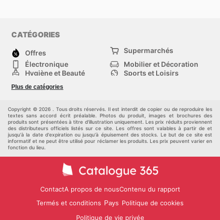
CATÉGORIES
Supermarchés
Offres
Électronique
Mobilier et Décoration
Hygiène et Beauté
Sports et Loisirs
Mode
Enfants
Plus de catégories
Bricolage, jardin et
Animalerie
maison
Véhicules
Autres
Copyright © 2026 . Tous droits réservés. Il est interdit de copier ou de reproduire les
textes sans accord écrit préalable. Photos du produit, images et brochures des
produits sont présentées à titre d'illustration uniquement. Les prix réduits proviennent
des distributeurs officiels listés sur ce site. Les offres sont valables à partir de et
jusqu'à la date d'expiration ou jusqu'à épuisement des stocks. Le but de ce site est
informatif et ne peut être utilisé pour réclamer les produits. Les prix peuvent varier en
fonction du lieu.
Contact
A propos de nous
Contenu du rapport
Termés et conditions
Politique de cookies
Pays
Politique de vie privée