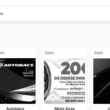
. De plus, gardez un œil ouvert pour des occasions spéciale
Fête Nationale, et la
Toussaint
en novembre, qui sont souv
verts du lundi au vendredi de 8 à 12 heures et de 14 à 19 h
ers
vous aidera à planifier votre visite et à profiter au mieu
ne
12h et de 14h à 17h.
 en magasin
.
istrez votre compte
Mercedes-Benz
. Avec votre compte
eufs en stock et configurer leur véhicule.
iré
Expiré
Expiré
Autobacs
Moto Axxe
J