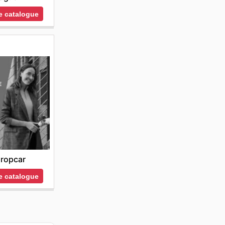
le catalogue
ropcar
le catalogue