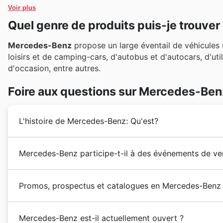
Voir plus
Quel genre de produits puis-je trouv
Mercedes-Benz
propose un large éventail de véhicules u
loisirs et de camping-cars, d'autobus et d'autocars, d'uti
d'occasion, entre autres.
Foire aux questions sur Mercedes-Ben
L'histoire de Mercedes-Benz: Qu'est?
L'histoire de la société
Mercedes-Benz
remonte au pr
Mercedes-Benz participe-t-il à des événements de ven
brevetée en janvier 1886. Les premiers véhicules de
décennies suivantes, l'entreprise a pu se développer e
Absolument ! Chez Mercedes-Benz France, les
promot
commercialisant ses véhicules dans des pays tels que
Promos, prospectus et catalogues en Mercedes-Benz
vous permettant de découvrir les dernières
offres h
véhicules haut de gamme au monde.
vous recherchez des
ventes de printemps
, des
solde
Mercedes-Benz
est une marque allemande de
véhic
ou des
promotions d'hiver
, Mercedes-Benz est prése
Mercedes-Benz est-il actuellement ouvert ?
trouve à Stuttgart, dans le Bade-Wurtemberg, en All