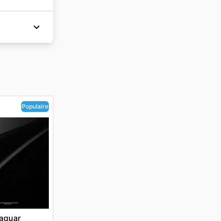
s telles
ent
eures. Le
x des
Populaire
aguar