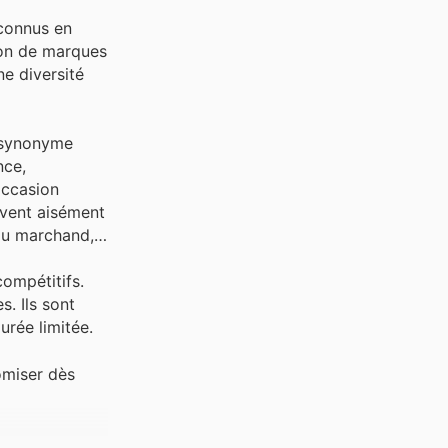
econnus en
tion de marques
ne diversité
, synonyme
nce,
occasion
uvent aisément
 du marchand,
ompétitifs.
s. Ils sont
urée limitée.
omiser dès