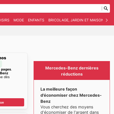
ISIRS
MODE
ENFANTS
BRICOLAGE, JARDIN ET MAISON
AN
mos
Mercedes-Benz dernières
 pages
.
-Benz
réductions
ne dès
La meilleure façon
d'économiser chez Mercedes-
Benz
gue
Vous cherchez des moyens
d'économiser de l'argent dans