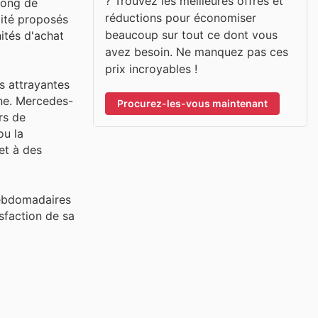
? Trouvez les meilleures offres et
long de
réductions pour économiser
lité proposés
beaucoup sur tout ce dont vous
nités d'achat
avez besoin. Ne manquez pas ces
prix incroyables !
s attrayantes
ne. Mercedes-
Procurez-les-vous maintenant
rs de
ou la
et à des
 hebdomadaires
sfaction de sa