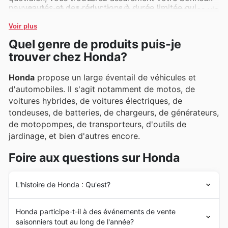
nouveautés et des réductions à durée limitée qui
Les clients ont la facilité de découvrir ces marques via
rendent l'achat encore plus attrayant.
les prospectus hebdomadaires de Honda, leurs
Voir plus
catalogues en ligne et les promotions exclusives qui y
Quel genre de produits puis-je
sont régulièrement présentées, permettant ainsi de
trouver chez Honda?
réaliser des achats avantageux.
Honda
propose un large éventail de véhicules et
d'automobiles. Il s'agit notamment de motos, de
voitures hybrides, de voitures électriques, de
tondeuses, de batteries, de chargeurs, de générateurs,
de motopompes, de transporteurs, d'outils de
jardinage, et bien d'autres encore.
Foire aux questions sur Honda
L'histoire de Honda : Qu'est?
Honda
a été fondée en 1946 par Soichiro
Honda
à
Honda participe-t-il à des événements de vente
Hamamatsu, au Japon. Depuis 1959,
Honda
est le plus
saisonniers tout au long de l'année?
grand fabricant de motos au monde, atteignant une