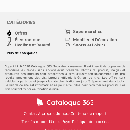
CATÉGORIES
Supermarchés
Offres
Électronique
Mobilier et Décoration
Hygiène et Beauté
Sports et Loisirs
Mode
Enfants
Plus de catégories
Bricolage, jardin et
Animalerie
maison
Véhicules
Autres
Copyright © 2026 Catalogue 365. Tous droits réservés. Il est interdit de copier ou de
reproduire les textes sans accord écrit préalable. Photos du produit, images et
brochures des produits sont présentées à titre d'illustration uniquement. Les prix
réduits proviennent des distributeurs officiels listés sur ce site. Les offres sont
valables à partir de et jusqu'à la date d'expiration ou jusqu'à épuisement des stocks.
Le but de ce site est informatif et ne peut être utilisé pour réclamer les produits. Les
prix peuvent varier en fonction du lieu.
Contact
A propos de nous
Contenu du rapport
Termés et conditions
Politique de cookies
Pays