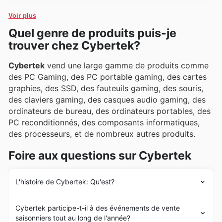
privilégié aux meilleures technologies.
fiables et performants. Ces marques phares,
Voir plus
plébiscitées pour leur fiabilité et leur rapport qualité-
Quel genre de produits puis-je
prix, sont facilement identifiables dans les promotions
trouver chez Cybertek?
hebdomadaires, les prospectus et les catalogues en
ligne de Cybertek, qui mettent en avant des offres
Cybertek
vend une large gamme de produits comme
exclusives et des nouveautés attrayantes.
des PC Gaming, des PC portable gaming, des cartes
graphies, des SSD, des fauteuils gaming, des souris,
des claviers gaming, des casques audio gaming, des
ordinateurs de bureau, des ordinateurs portables, des
PC reconditionnés, des composants informatiques,
des processeurs, et de nombreux autres produits.
Foire aux questions sur Cybertek
L'histoire de Cybertek: Qu'est?
Cybertek
a été créé en 1996 en France par deux élèves
Cybertek participe-t-il à des événements de vente
ingénieur de Toulouse : Xavier Sourroubille et Laurent
saisonniers tout au long de l'année?
Chancholle, qui étaient un de leurs amis dans sa