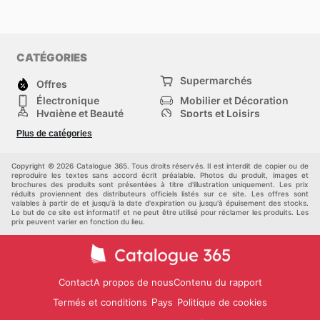
CATÉGORIES
Supermarchés
Offres
Électronique
Mobilier et Décoration
Hygiène et Beauté
Sports et Loisirs
Mode
Enfants
Plus de catégories
Bricolage, jardin et
Animalerie
maison
Véhicules
Autres
Copyright © 2026 Catalogue 365. Tous droits réservés. Il est interdit de copier ou de
reproduire les textes sans accord écrit préalable. Photos du produit, images et
brochures des produits sont présentées à titre d'illustration uniquement. Les prix
réduits proviennent des distributeurs officiels listés sur ce site. Les offres sont
valables à partir de et jusqu'à la date d'expiration ou jusqu'à épuisement des stocks.
Le but de ce site est informatif et ne peut être utilisé pour réclamer les produits. Les
prix peuvent varier en fonction du lieu.
Contact
A propos de nous
Contenu du rapport
Termés et conditions
Politique de cookies
Pays