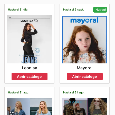
información acerca de los envios.
descubrir
descuentos exclusivos
y
ofertas de última
hora
para aprovechar al máximo tus visitas a tienda.
Hasta el 31 dic.
Hasta el 5 sept.
¡Nuevo!
Leonisa
Mayoral
Abrir catálogo
Abrir catálogo
Hasta el 31 ago.
Hasta el 31 ago.