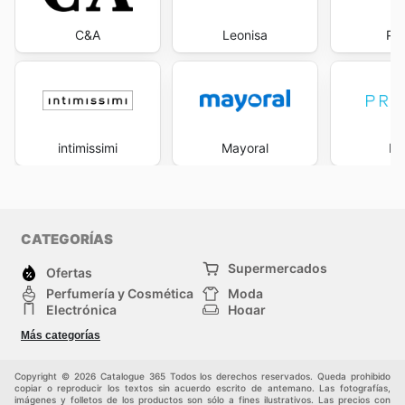
C&A
Leonisa
Pa
intimissimi
Mayoral
Pr
CATEGORÍAS
Supermercados
Ofertas
Perfumería y Cosmética
Moda
Electrónica
Hogar
Deporte
Bricolaje y jardinería
Más categorías
Juguetes y bebés
Mascotas
Auto y Moto
Otros
Copyright © 2026 Catalogue 365 Todos los derechos reservados. Queda prohibido
copiar o reproducir los textos sin acuerdo escrito de antemano. Las fotografías,
imágenes y folletos de los productos son sólo a fines ilustrativos. Las precios con