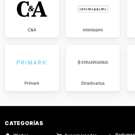
C&A
intimissimi
Primark
Stradivarius
CATEGORÍAS
Perfumer