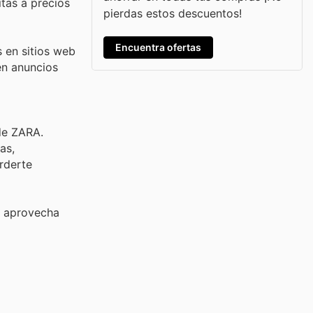
tas a precios
pierdas estos descuentos!
Encuentra ofertas
 en sitios web
en anuncios
de ZARA.
as,
rderte
 y aprovecha