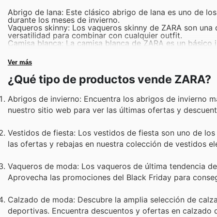
Abrigo de lana: Este clásico abrigo de lana es uno de los
durante los meses de invierno.
Vaqueros skinny: Los vaqueros skinny de ZARA son una d
versatilidad para combinar con cualquier outfit.
Camisa blanca: La camisa blanca de ZARA es un básico im
formales o casuales.
Vestido negro: El vestido negro de ZARA es un must-have
Ver más
informales, siempre lucirás elegante.
Zapatillas blancas: Las zapatillas blancas de ZARA son
¿Qué tipo de productos vende ZARA?
chic.
Abrigos de invierno: Encuentra los abrigos de invierno m
nuestro sitio web para ver las últimas ofertas y descuent
Vestidos de fiesta: Los vestidos de fiesta son uno de l
las ofertas y rebajas en nuestra colección de vestidos 
Vaqueros de moda: Los vaqueros de última tendencia de 
Aprovecha las promociones del Black Friday para consegu
Calzado de moda: Descubre la amplia selección de calz
deportivas. Encuentra descuentos y ofertas en calzado d