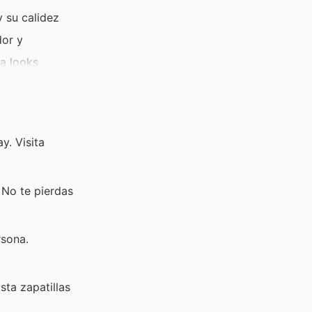
y su calidez
dor y
ra looks
lidas
ks cómodos y
y. Visita
 No te pierdas
rsona.
ta zapatillas