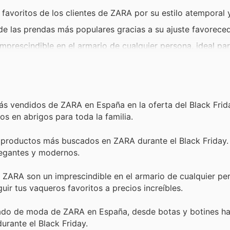
 favoritos de los clientes de ZARA por su estilo atemporal 
e las prendas más populares gracias a su ajuste favorece
prescindible en el armario de cualquier persona, ideal pa
 para cualquier ocasión, desde eventos elegantes hasta sa
 un básico que nunca pasa de moda, ideales para crear loo
ás vendidos de ZARA en España en la oferta del Black Frida
os en abrigos para toda la familia.
os productos más buscados en ZARA durante el Black Friday.
elegantes y modernos.
ZARA son un imprescindible en el armario de cualquier pe
ir tus vaqueros favoritos a precios increíbles.
ado de moda de ZARA en España, desde botas y botines has
urante el Black Friday.