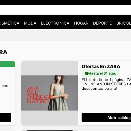
OSMÉTICA
MODA
ELECTRÓNICA
HOGAR
DEPORTE
BRICOL
ARA
Ofertas En ZARA
Hasta el 31 ago.
El folleto tiene 1 página. 
ONLINE AND IN STORES ti
tiene
descuentos para ti!
Abrir catálo