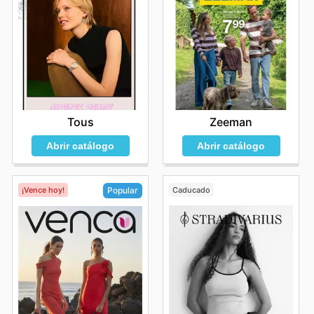
Tous
Zeeman
Abrir catálogo
Abrir catálogo
¡Vence hoy!
Caducado
Popular