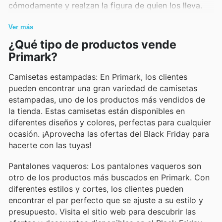
cómodamente y realzan la figura de quien los lleva.
Vestidos florales: Los vestidos florales son perfectos
Ver más
para cualquier ocasión, desde un día casual en la
¿Qué tipo de productos vende
ciudad hasta una noche en la ciudad. Son versátiles y
Primark?
están en tendencia.
Camisetas estampadas: En Primark, los clientes
Sudaderas con capucha: Las sudaderas con capucha
pueden encontrar una gran variedad de camisetas
son una prenda básica para cualquier guardarropa.
estampadas, uno de los productos más vendidos de
Son cómodas, informales y perfectas para cualquier
la tienda. Estas camisetas están disponibles en
ocasión.
diferentes diseños y colores, perfectas para cualquier
ocasión. ¡Aprovecha las ofertas del Black Friday para
Zapatillas deportivas blancas: Las zapatillas
hacerte con las tuyas!
deportivas blancas son un clásico atemporal que
nunca pasa de moda. Son versátiles, cómodas y
Pantalones vaqueros: Los pantalones vaqueros son
combinan con todo.
otro de los productos más buscados en Primark. Con
diferentes estilos y cortes, los clientes pueden
Camisetas básicas: Las camisetas básicas son un
encontrar el par perfecto que se ajuste a su estilo y
elemento imprescindible en cualquier armario. Son
presupuesto. Visita el sitio web para descubrir las
versátiles, cómodas y fáciles de combinar con