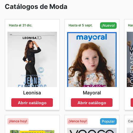
Catálogos de Moda
compras seleccionadas y devoluciones gratuitas.
Hasta el 31 dic.
Hasta el 5 sept.
Has
¡Nuevo!
Leonisa
Mayoral
Abrir catálogo
Abrir catálogo
¡Vence hoy!
¡Vence hoy!
Ca
Popular