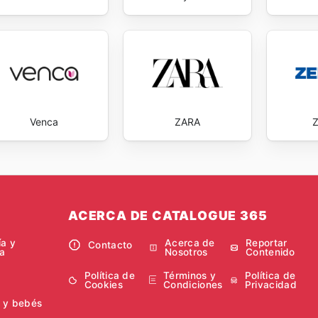
Venca
ZARA
ACERCA DE CATALOGUE 365
ía y
Acerca de
Reportar
Contacto
a
Nosotros
Contenido
Política de
Términos y
Política de
Cookies
Condiciones
Privacidad
 y bebés