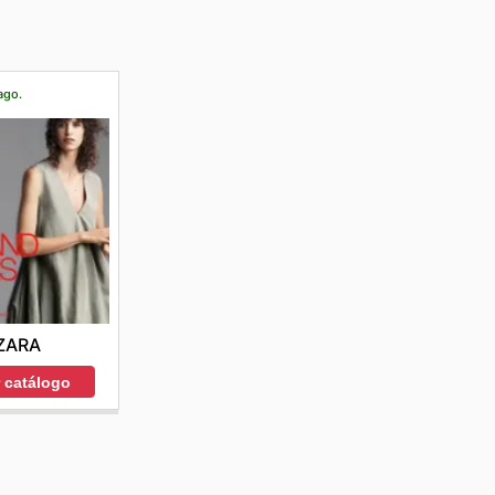
ago.
ZARA
r catálogo