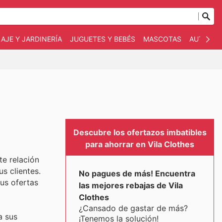
AJE Y JARDINERÍA
JUGUETES Y BEBÉS
MASCOTAS
AUTO Y 
Descubre los ofertazos imbatibles
para ahorrar en Vila Clothes
te relación
s clientes.
No pagues de más! Encuentra
us ofertas
las mejores rebajas de Vila
Clothes
¿Cansado de gastar de más?
a sus
¡Tenemos la solución!