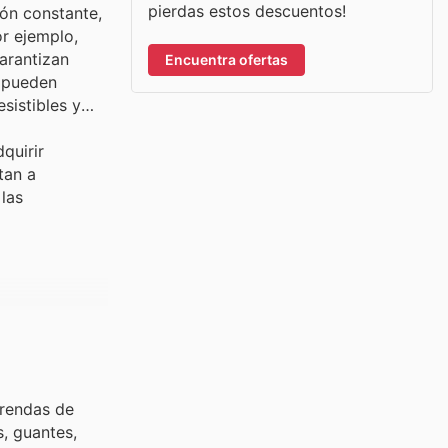
pierdas estos descuentos!
ón constante,
or ejemplo,
arantizan
Encuentra ofertas
s pueden
sistibles y
quirir
tan a
las
prendas de
s, guantes,