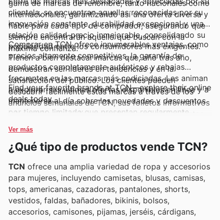
Entre las marcas más destacadas y apreciadas por su
gama de marcas de renombre, tanto nacionales como
clientela, se encuentran aquellas reconocidas por su
internacionales, garantizando así una oferta diversa y
innovación constante, durabilidad excepcional y una
fiable para cada tipo de comprador, asegurando que
relación calidad-precio inmejorable, consolidando su
siempre encontrarán aquello que buscan con la
Comprar en TCN ofrece innumerables ventajas, como
popularidad entre los consumidores más exigentes.
máxima confianza.
precios altamente competitivos, la garantía de
Tienen a bien destacar marcas que, año tras año,
productos completamente auténticos y rebajas
demuestran ser líderes en tendencias y en la
frecuentes en las marcas más codiciadas. Les animan
satisfacción del público. Los clientes pueden
Find your favorite brands at TCN—explore their online
a explorar sus últimas ofertas disponibles en línea y a
descubrir fácilmente estas marcas a través de los
deals today.
mantenerse al día sobre las novedades y descuentos
anuncios semanales de TCN, sus folletos informativos
por tiempo limitado que presentan regularmente.
y los catálogos en línea, donde se presentan ofertas
exclusivas y promociones especiales que hacen su
Ver más
compra aún más atractiva.
¿Qué tipo de productos vende TCN?
TCN
ofrece una amplia variedad de ropa y accesorios
para mujeres, incluyendo camisetas, blusas, camisas,
tops, americanas, cazadoras, pantalones, shorts,
vestidos, faldas, bañadores, bikinis, bolsos,
accesorios, camisones, pijamas, jerséis, cárdigans,