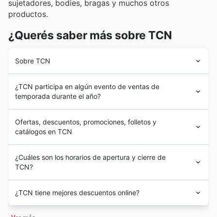
sujetadores, bodies, bragas y muchos otros
productos.
¿Querés saber más sobre TCN
Sobre TCN
Totón Comella fundó la marca
TCN
en 1984 con el
¿TCN participa en algún evento de ventas de
objetivo de ofrecer ropa de baño original y
temporada durante el año?
revolucionaria. La marca amplió su catálogo de
productos con el paso de los años. En 2017, su
Sí, en TCN encontrarás información sobre las ofertas
fundadora vendió la compañía a la empresa Endurance
Ofertas, descuentos, promociones, folletos y
estacionales de los principales minoristas de España,
Partners.
catálogos en TCN
ayudándote a planificar tus compras antes de ir a la
En España, puedes encontrar tiendas de
TCN
en
tienda. Aunque no participamos directamente en
Barcelona, Mallorca, Madrid, Valencia y Zaragoza o
TCN
es una marca española de
ropa
con sede en
eventos como Halloween, Black Friday o Cyber Monday,
¿Cuáles son los horarios de apertura y cierre de
comprar a través de su tienda online.
Tarragona. La empresa cuenta con siete puntos de
nuestro sitio está repleto de anuncios semanales y
TCN?
venta en España y una tienda online.
TCN
ofrece una
folletos con los descuentos de rebajas de primavera, las
amplia variedad de ropa de baño, de casa y lencería
ofertas de verano, la vuelta al cole, los descuentos de
Las tiendas de
TCN
abren sus puertas de lunes a
para mujer.
¿TCN tiene mejores descuentos online?
otoño y las rebajas de invierno, así como las campañas
sábados de 10:00 a 20:30. Los horarios de apertura
de Navidad y Año Nuevo. Además, te mantendremos
pueden ser diferentes en algunas tiendas. Visita el sitio
Comprar online en
TCN
es muy fácil. Visita su tienda
informado sobre promociones especiales como las del
web de
TCN
para obtener más información.