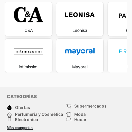
C&A
Leonisa
Pa
intimissimi
Mayoral
Pr
CATEGORÍAS
Supermercados
Ofertas
Perfumería y Cosmética
Moda
Electrónica
Hogar
Deporte
Bricolaje y jardinería
Más categorías
Juguetes y bebés
Mascotas