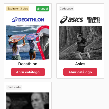
la Madre
. Te recomendamos consultar nuestros
folletos
,
anuncios semanales
y
catálogos
para no
Expira en 3 días
Caducado
¡Nuevo!
perderte ninguna promoción y planificar tus compras.
Asics
Decathlon
Abrir catálogo
Abrir catálogo
Caducado