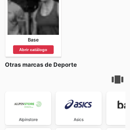
Base
Abrir catálogo
Otras marcas de Deporte
Alpinstore
Asics
B