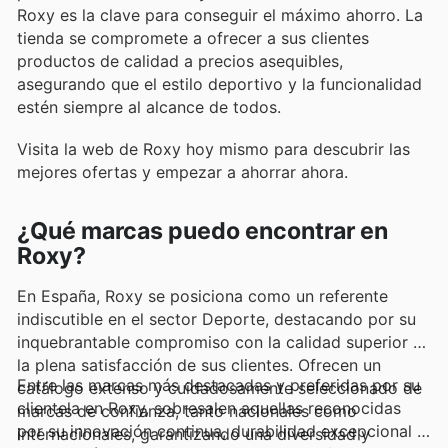
Roxy es la clave para conseguir el máximo ahorro. La
tienda se compromete a ofrecer a sus clientes
productos de calidad a precios asequibles,
asegurando que el estilo deportivo y la funcionalidad
estén siempre al alcance de todos.
Visita la web de Roxy hoy mismo para descubrir las
mejores ofertas y empezar a ahorrar ahora.
¿Qué marcas puedo encontrar en
Roxy?
En España, Roxy se posiciona como un referente
indiscutible en el sector Deporte, destacando por su
inquebrantable compromiso con la calidad superior y
la plena satisfacción de sus clientes. Ofrecen un
Entre las marcas más destacadas y preferidas por su
catálogo extenso y cuidadosamente seleccionado de
clientela en Roxy, sobresalen aquellas reconocidas
marcas de confianza, tanto nacionales como
por su innovación continua, durabilidad excepcional y
internacionales, garantizando una diversidad y