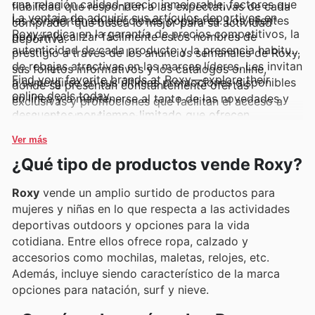
una relación calidad-precio inmejorable, factores que
fiabilidad que responden a las expectativas de cada
La ventaja de adquirir sus artículos deportivos en
las convierten en elecciones populares. Los clientes
comprador que busca lo mejor para su actividad
Roxy radica en la garantía de precios competitivos, la
podrán localizar fácilmente estos nombres de
deportiva.
autenticidad de cada producto y la presencia habitual
prestigio a través de los anuncios semanales de Roxy,
de rebajas atractivas en las marcas líderes. Les invitan
sus folletos informativos y los catálogos online,
Find your favorite brands at Roxy—explore their
a sumergirse en sus últimas promociones disponibles
donde se presentan constantemente ofertas
online deals today.
en línea y a mantenerse al tanto de las novedades y
exclusivas y promociones que facilitan el acceso a
descuentos por tiempo limitado que ofrecen.
productos de alta gama.
Ver más
¿Qué tipo de productos vende Roxy?
Roxy
vende un amplio surtido de productos para
mujeres y niñas en lo que respecta a las actividades
deportivas outdoors y opciones para la vida
cotidiana. Entre ellos ofrece ropa, calzado y
accesorios como mochilas, maletas, relojes, etc.
Además, incluye siendo característico de la marca
opciones para natación, surf y nieve.