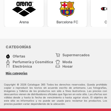
Arena
Barcelona FC
Cha
CATEGORÍAS
Supermercados
Ofertas
Perfumería y Cosmética
Moda
Electrónica
Hogar
Deporte
Bricolaje y jardinería
Más categorías
Juguetes y bebés
Mascotas
Auto y Moto
Otros
Copyright © 2026 Catalogue 365 Todos los derechos reservados. Queda prohibido
copiar o reproducir los textos sin acuerdo escrito de antemano. Las fotografías,
imágenes y folletos de los productos son sólo a fines ilustrativos. Las precios con
descuentos vienen de distribuidores oficiales que figuran en este sitio. Las ofertas son
válidas desde y hasta la fecha de vencimiento o hasta agotar stock. El objetivo de
este sitio es informativo y no puede ser usado para reclamar los productos. Los
precios pueden variar dependiendo de la ubicación.