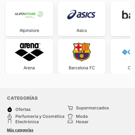
Alpinstore
Asics
B
Arena
Barcelona FC
Col
CATEGORÍAS
Supermercados
Ofertas
Perfumería y Cosmética
Moda
Electrónica
Hogar
Deporte
Bricolaje y jardinería
Más categorías
Juguetes y bebés
Mascotas