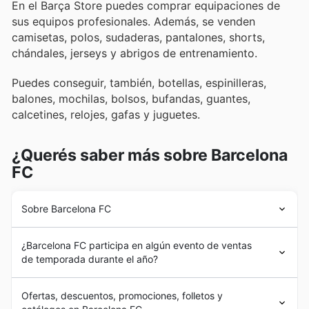
En el Barça Store puedes comprar equipaciones de
sus equipos profesionales. Además, se venden
camisetas, polos, sudaderas, pantalones, shorts,
chándales, jerseys y abrigos de entrenamiento.
Puedes conseguir, también, botellas, espinilleras,
balones, mochilas, bolsos, bufandas, guantes,
calcetines, relojes, gafas y juguetes.
¿Querés saber más sobre Barcelona
FC
Sobre Barcelona FC
No se puede separar la historia del Barça Store de la
¿Barcelona FC participa en algún evento de ventas
historia del
Barcelona FC
. Este club legendario nació en
de temporada durante el año?
1989 de la mano de Joan Gamper, un suizo que llevó el
balompié a Barcelona y dio origen a una de las historias
¡Claro que sí! Si te preguntas si el FC Barcelona
deportivas más exitosas. Los años vieron como el club
Ofertas, descuentos, promociones, folletos y
participa en eventos de rebajas estacionales a lo largo
fue creciendo y consiguiendo títulos. En 1957 se