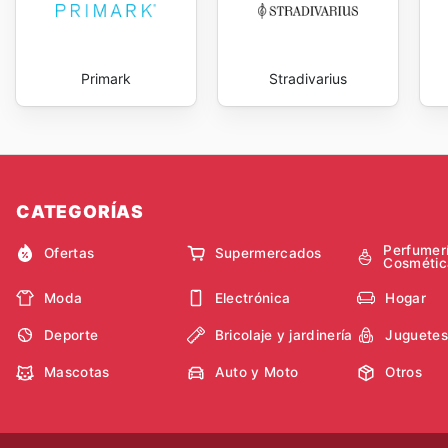
Primark
Stradivarius
CATEGORÍAS
Perfumer
Ofertas
Supermercados
Cosmétic
Moda
Electrónica
Hogar
Deporte
Bricolaje y jardinería
Juguetes
Mascotas
Auto y Moto
Otros