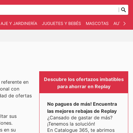
AJE Y JARDINERÍA
JUGUETES Y BEBÉS
MASCOTAS
AUTO Y 
Descubre los ofertazos imbatibles
 referente en
para ahorrar en Replay
ional con
dad de ofertas
No pagues de más! Encuentra
las mejores rebajas de Replay
ltar sus
¿Cansado de gastar de más?
iones.
¡Tenemos la solución!
s en su
En Catalogue 365, te abrimos