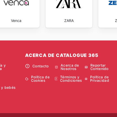
Venca
ZARA
ACERCA DE CATALOGUE 365
ía y
Acerca de
Reportar
Contacto
a
Nosotros
Contenido
Política de
Términos y
Política de
Cookies
Condiciones
Privacidad
 y bebés