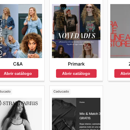
C&A
Primark
Abrir catálogo
Abrir catálogo
Abri
ducado
Caducado