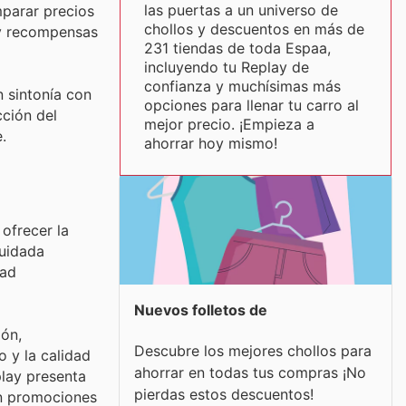
las puertas a un universo de
mparar precios
chollos y descuentos en más de
 y recompensas
231 tiendas de toda Espaa,
incluyendo tu Replay de
confianza y muchísimas más
n sintonía con
opciones para llenar tu carro al
cción del
mejor precio. ¡Empieza a
.
ahorrar hoy mismo!
ofrecer la
cuidada
dad
Nuevos folletos de
ión,
Descubre los mejores chollos para
 y la calidad
ahorrar en todas tus compras ¡No
play presenta
pierdas estos descuentos!
an promociones