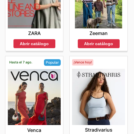
ZARA
Zeeman
Abrir catálogo
Abrir catálogo
Hasta el 7 ago.
¡Vence hoy!
Popular
Stradivarius
Venca