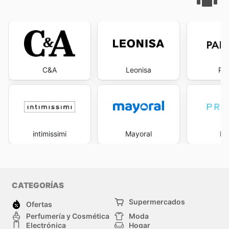
C&A
Leonisa
Pa
intimissimi
Mayoral
Pr
CATEGORÍAS
Supermercados
Ofertas
Perfumería y Cosmética
Moda
Electrónica
Hogar