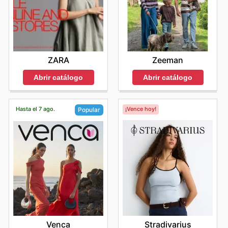
ZARA
Zeeman
Abrir catálogo
Abrir catálogo
Hasta el 7 ago.
¡Vence hoy!
Popular
Stradivarius
Venca