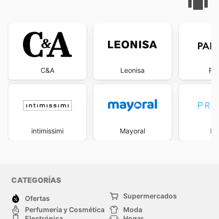
C&A
Leonisa
Pa
intimissimi
Mayoral
Pr
CATEGORÍAS
Supermercados
Ofertas
Perfumería y Cosmética
Moda
Electrónica
Hogar