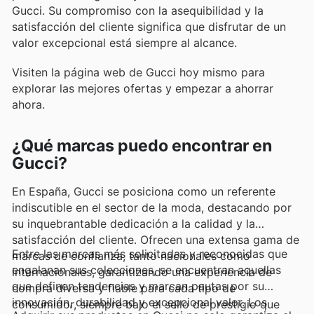
Gucci. Su compromiso con la asequibilidad y la
satisfacción del cliente significa que disfrutar de un
valor excepcional está siempre al alcance.
Visiten la página web de Gucci hoy mismo para
explorar las mejores ofertas y empezar a ahorrar
ahora.
¿Qué marcas puedo encontrar en
Gucci?
En España, Gucci se posiciona como un referente
indiscutible en el sector de la moda, destacando por
su inquebrantable dedicación a la calidad y la
satisfacción del cliente. Ofrecen una extensa gama de
Entre las marcas más solicitadas y reconocidas que
marcas de confianza, tanto nacionales como
engalanan sus colecciones, se encuentran aquellas
internacionales, garantizando una experiencia de
que definen tendencias y marcan pautas por su
compra diversa y fiable para cada tipo de
innovación, durabilidad y excepcional valor. Los
consumidor, siempre bajo el sello de prestigio que