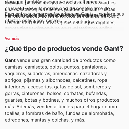
sino que también asegura precios altamente
facilidad para acceder a estos sellos de calidad es
competitivos y la posibilidad de beneficiarse de
una constante; los clientes pueden descubrir estas
Encuentra tus marcas favoritas en Gant — explora sus
ventas especiales y descuentos frecuentes. Les
marcas a través de los anuncios semanales de Gant,
ofertas online hoy mismo.
animan a explorar las últimas novedades y
sus folletos informativos y sus catálogos digitales,
promociones disponibles en su plataforma online,
donde frecuentemente se presentan ofertas
manteniéndose al tanto de las nuevas colecciones y
exclusivas y promociones muy atractivas.
Ver más
de las ofertas por tiempo limitado que enriquecen su
¿Qué tipo de productos vende Gant?
experiencia de compra.
Gant
vende una gran cantidad de productos como
camisas, camisetas, polos, puntos, pantalones,
vaqueros, sudaderas, americanas, cazadoras y
abrigos, pijamas y albornoces, calcetines, ropa
interiores, accesorios, gafas de sol, sombreros y
gorras, cinturones, bolsos, corbatas, bufandas,
guantes, botas y botines, y muchos otros productos
más. Además, venden artículos para el hogar como
toallas, alfombras de baño, fundas de alomohada,
edredones, mantas y colchas, y más.