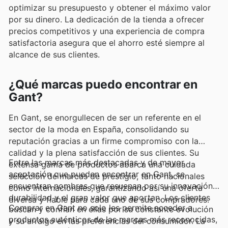
optimizar su presupuesto y obtener el máximo valor
por su dinero. La dedicación de la tienda a ofrecer
precios competitivos y una experiencia de compra
satisfactoria asegura que el ahorro esté siempre al
alcance de sus clientes.
¿Qué marcas puedo encontrar en
Gant?
En Gant, se enorgullecen de ser un referente en el
sector de la moda en España, consolidando su
reputación gracias a un firme compromiso con la
calidad y la plena satisfacción de sus clientes. Su
Entre las marcas más destacadas y de mayor
extensa gama de productos abarca una cuidada
aceptación que pueden encontrar en Gant, se
selección de marcas de prestigio, tanto nacionales
encuentran nombres que resuenan por su innovación,
como internacionales, garantizando así una oferta
durabilidad y el gran valor que aportan. Los clientes
diversa y fiable para cada uno de sus compradores.
Comprar en Gant no solo les permite acceder a
buscan y confían en ellas por su constante evolución
productos auténticos de las marcas más reconocidas,
y su arraigo en las preferencias del consumidor. La