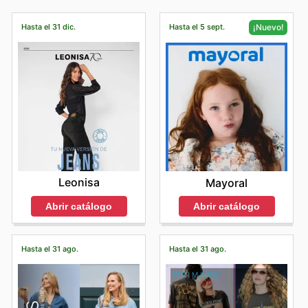
ofertas y descuentos.
Consultar nuestros listados te permite planificar tus
compras y aprovechar al máximo los
cupones de Gant
,
Hasta el 31 dic.
Hasta el 5 sept.
¡Nuevo!
antes de visitar su tienda, asegurándote de conocer los
horarios y las opciones de recogida en tienda.
Leonisa
Mayoral
Abrir catálogo
Abrir catálogo
Hasta el 31 ago.
Hasta el 31 ago.