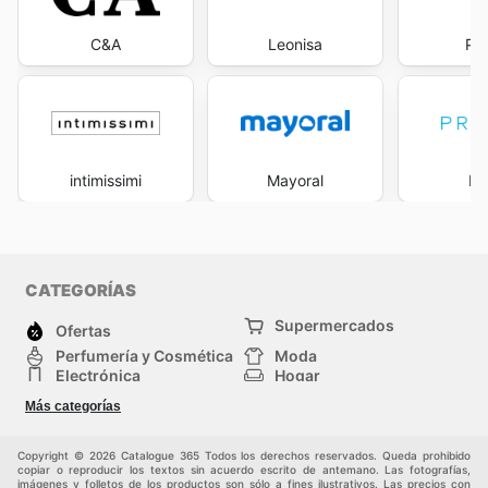
C&A
Leonisa
Pa
intimissimi
Mayoral
Pr
CATEGORÍAS
Supermercados
Ofertas
Perfumería y Cosmética
Moda
Electrónica
Hogar
Deporte
Bricolaje y jardinería
Más categorías
Juguetes y bebés
Mascotas
Auto y Moto
Otros
Copyright © 2026 Catalogue 365 Todos los derechos reservados. Queda prohibido
copiar o reproducir los textos sin acuerdo escrito de antemano. Las fotografías,
imágenes y folletos de los productos son sólo a fines ilustrativos. Las precios con