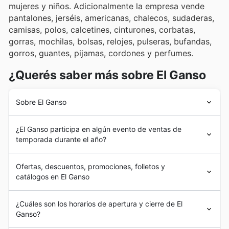
mujeres y niños. Adicionalmente la empresa vende
pantalones, jerséis, americanas, chalecos, sudaderas,
camisas, polos, calcetines, cinturones, corbatas,
gorras, mochilas, bolsas, relojes, pulseras, bufandas,
gorros, guantes, pijamas, cordones y perfumes.
¿Querés saber más sobre El Ganso
Sobre El Ganso
En el 2006 Álvaro y Clemente Cebrián crearon la marca
¿El Ganso participa en algún evento de ventas de
El Ganso
con la visión de revolucionar el mundo de la
temporada durante el año?
moda trayendo diseños desenfadados, originales y
divertidos a precios accesibles para todos los públicos.
Sí, El Ganso participa activamente en los
eventos de
Sus primeras colecciones llamaron la atención de la
Ofertas, descuentos, promociones, folletos y
rebajas de temporada en España
, ofreciendo
gente, y la empresa creció rápidamente.
catálogos en El Ganso
descuentos
y
promociones
especiales durante todo el
El Ganso
comenzó a expandirse internacionalmente en
año. Si estás buscando aprovechar las
ofertas de El
el 2011 cuando inauguró su sucursal en París. Para el
El Ganso
es una cadena española de tiendas de
ropa
Ganso
, te recomendamos consultar nuestros
folletos y
¿Cuáles son los horarios de apertura y cierre de El
2014
El Ganso
estaba formado por un total de 600
con más de 180 locales en 10 países distintos.
catálogos semanales
antes de visitar sus tiendas. La
Ganso?
personas.
marca suele sumarse a las
rebajas de primavera
, las
Actualmente
El Ganso
está presente en Alemania,