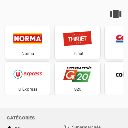
Norma
Thiriet
Co
U Express
G20
Co
CATÉGORIES
Supermarchés