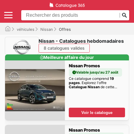
véhicules
Nissan
Offres
Nissan - Catalogues hebdomadaires
8 catalogues valides
Meilleure affaire du jour
Nissan Promos
Valable jusqu'au 27 août
Ce catalogue comprend
19
pages
. Explorez l'offre
Catalogue Nissan
de cette
semaine dès maintenant!
Voir le catalogue
Nissan Promos