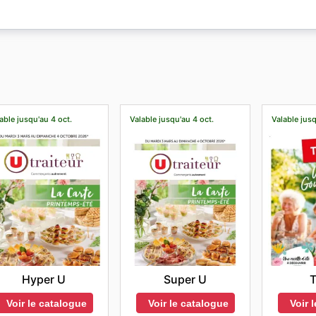
n ou sur leur site. Parcourir nos flyers et brochures avant
 seulement des offres exclusives et des réductions, mais v
outique en ligne propose également une livraison rapide de
toutes ses marques et tous ses produits.
able jusqu'au 4 oct.
Valable jusqu'au 4 oct.
Valable jus
Hyper U
Super U
T
Voir le catalogue
Voir le catalogue
Voir 