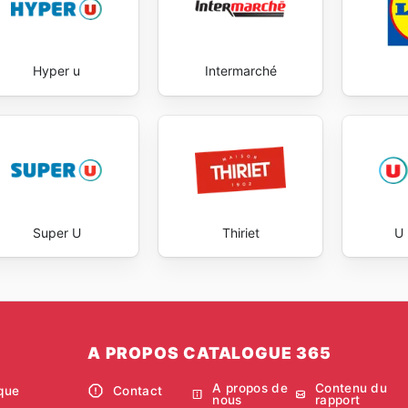
Hyper u
Intermarché
Super U
Thiriet
U 
A PROPOS CATALOGUE 365
A propos de
Contenu du
ique
Contact
nous
rapport