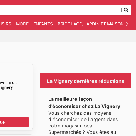
ISIRS
MODE
ENFANTS
BRICOLAGE, JARDIN ET MAISON
AN
La Vignery dernières réductions
uvez plus
Vignery
La meilleure façon
d'économiser chez La Vignery
Vous cherchez des moyens
d'économiser de l'argent dans
gue
votre magasin local
Supermarchés ? Vous êtes au