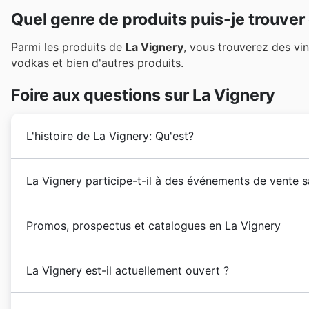
Quel genre de produits puis-je trouver
Parmi les produits de
La Vignery
, vous trouverez des vi
vodkas et bien d'autres produits.
Foire aux questions sur La Vignery
L'histoire de La Vignery: Qu'est?
La Vignery
bénéficie d'une longue expérience sur le 
La Vignery participe-t-il à des événements de vente s
Absolument. Pour découvrir les
promotions La Vigne
Promos, prospectus et catalogues en La Vignery
notre site est votre meilleure ressource. La Vignery p
saisonnières en France. Vous retrouverez ainsi sur not
La Vignery
rend le plaisir et les bienfaits du
vin
access
promotions de rentrée
, les
ventes d'automne
, la
ven
La Vignery est-il actuellement ouvert ?
un œil sur nos mises à jour pour les événements com
les célébrations françaises telles que la Fête de la Vic
La Vignery
ouvre ses portes du lundi au samedi de 9