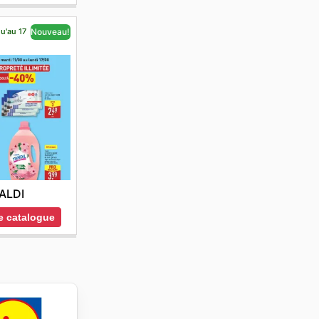
qu'au 17
Nouveau!
ALDI
le catalogue