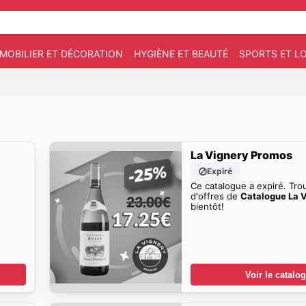
MOBILIER ET DÉCORATION
HYGIÈNE ET BEAUTÉ
SPORTS ET LO
La Vignery Promos
Expiré
Ce catalogue a expiré. Tro
d'offres de
Catalogue La 
bientôt!
Voir le catalo