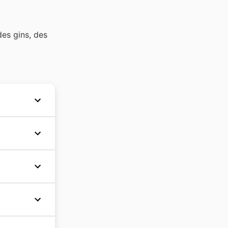
des gins, des
nnée,
les
, gardez
ainsi que
galement