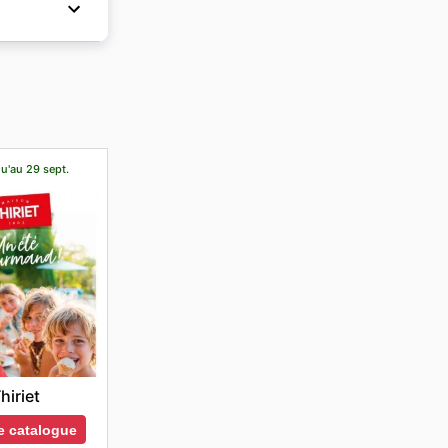
 votre
ous
s produits
qu'au 29 sept.
hiriet
le catalogue