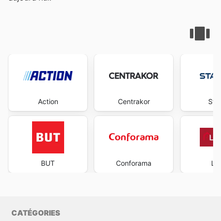
Action
Centrakor
Sta
BUT
Conforama
La
CATÉGORIES