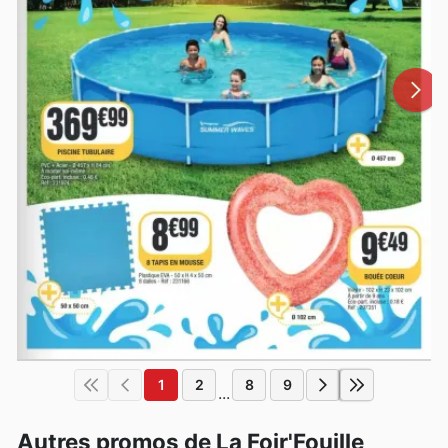
1
2
8
9
...
Autres promos de La Foir'Fouille