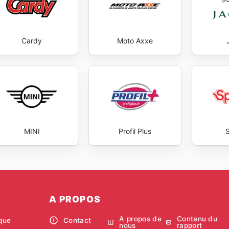
Cardy
Moto Axxe
MINI
Profil Plus
A PROPOS
A propos de
Contenu du
ique
Contact
nous
rapport