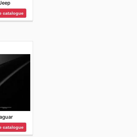
Jeep
le catalogue
aguar
le catalogue