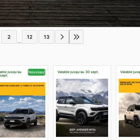
2
12
13
...
able jusqu'au
Valable jusqu'au 30 sept.
Valable jus
Nouveau!
sept.