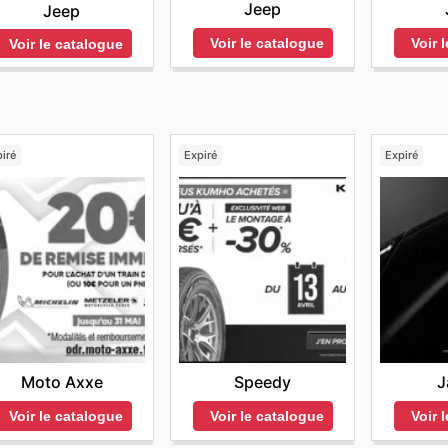
Jeep
Jeep
Voir le catalogue
Voir 
Voir le catalogue
iré
Expiré
Expiré
Moto Axxe
Speedy
J
Voir le catalogue
Voir le catalogue
Voir 