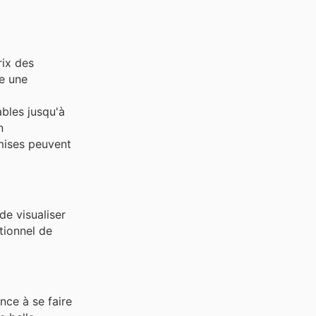
rix des
e une
bles jusqu'à
n
emises peuvent
de visualiser
tionnel de
nce à se faire