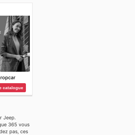
ropcar
le catalogue
r Jeep.
ogue 365 vous
rdez pas, ces