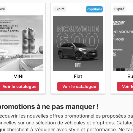
iré
Expiré
Expiré
Populaire
MINI
Eu
Fiat
Voir le catalogue
Voir 
Voir le catalogue
promotions à ne pas manquer !
 découvrir les nouvelles offres promotionnelles proposées pa
nnelles sur une sélection de véhicules et d'options. Catal
qui cherchent à s'équiper avec style et performance. Ne ta