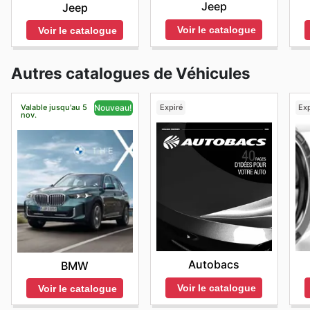
Jeep
Jeep
Voir le catalogue
Voir le catalogue
Autres catalogues de Véhicules
Valable jusqu'au 5
Expiré
Exp
Nouveau!
nov.
Autobacs
BMW
Voir le catalogue
Voir le catalogue