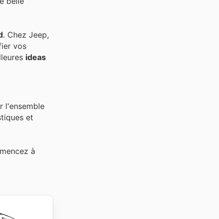
e belle
d
. Chez Jeep,
fier vos
lleures
ideas
r l'ensemble
stiques et
ommencez à