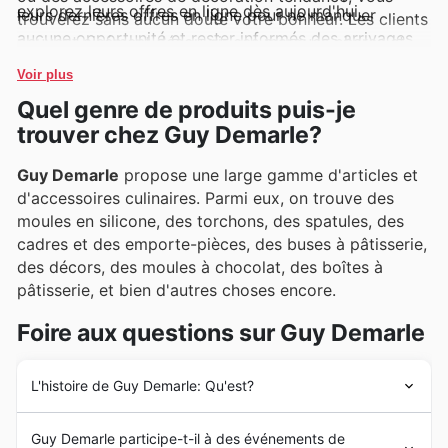
explorez leurs offres en ligne dès aujourd'hui.
leurs dernières offres en ligne pour ne manquer
trouverez sans aucun doute votre bonheur. Les clients
aucune opportunité et rester informés des arrivages
peuvent aisément découvrir ces marques phares et
inédits et des promotions éphémères.
leurs nouveautés à travers les catalogues en ligne, les
Voir plus
promotions hebdomadaires et les offres exclusives
Quel genre de produits puis-je
régulièrement mises en avant par Guy Demarle.
trouver chez Guy Demarle?
Guy Demarle
propose une large gamme d'articles et
d'accessoires culinaires. Parmi eux, on trouve des
moules en silicone, des torchons, des spatules, des
cadres et des emporte-pièces, des buses à pâtisserie,
des décors, des moules à chocolat, des boîtes à
pâtisserie, et bien d'autres choses encore.
Foire aux questions sur Guy Demarle
L'histoire de Guy Demarle: Qu'est?
L'histoire de la société
Guy Demarle
remonte aux
Guy Demarle participe-t-il à des événements de
années 1960 en France lorsque
Guy Demarle
invente