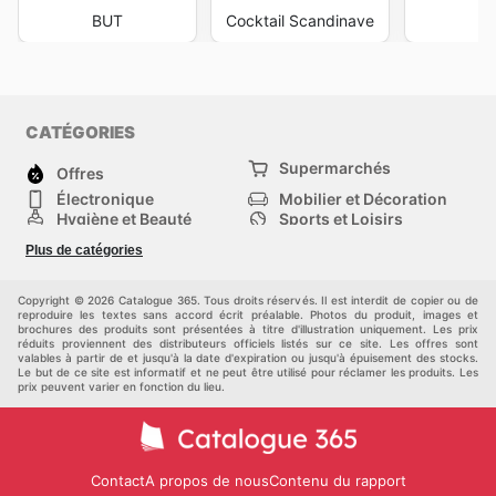
BUT
Cocktail Scandinave
J
CATÉGORIES
Supermarchés
Offres
Électronique
Mobilier et Décoration
Hygiène et Beauté
Sports et Loisirs
Mode
Enfants
Plus de catégories
Bricolage, jardin et
Animalerie
maison
Véhicules
Autres
Copyright © 2026 Catalogue 365. Tous droits réservés. Il est interdit de copier ou de
reproduire les textes sans accord écrit préalable. Photos du produit, images et
brochures des produits sont présentées à titre d'illustration uniquement. Les prix
réduits proviennent des distributeurs officiels listés sur ce site. Les offres sont
valables à partir de et jusqu'à la date d'expiration ou jusqu'à épuisement des stocks.
Le but de ce site est informatif et ne peut être utilisé pour réclamer les produits. Les
prix peuvent varier en fonction du lieu.
Contact
A propos de nous
Contenu du rapport