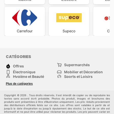
Carrefour
Supeco
Coc
CATÉGORIES
Supermarchés
Offres
Électronique
Mobilier et Décoration
Hygiène et Beauté
Sports et Loisirs
Mode
Enfants
Plus de catégories
Bricolage, jardin et
Animalerie
maison
Véhicules
Autres
Copyright © 2026 . Tous droits réservés. Il est interdit de copier ou de reproduire les
textes sans accord écrit préalable. Photos du produit, images et brochures des
produits sont présentées à titre d'illustration uniquement. Les prix réduits proviennent
des distributeurs officiels listés sur ce site. Les offres sont valables à partir de et
jusqu'à la date d'expiration ou jusqu'à épuisement des stocks. Le but de ce site est
informatif et ne peut être utilisé pour réclamer les produits. Les prix peuvent varier en