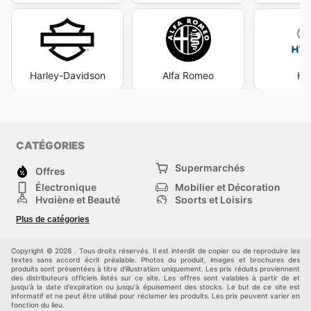
Harley-Davidson
Alfa Romeo
Hy
CATÉGORIES
Supermarchés
Offres
Électronique
Mobilier et Décoration
Hygiène et Beauté
Sports et Loisirs
Mode
Enfants
Plus de catégories
Bricolage, jardin et
Animalerie
maison
Véhicules
Autres
Copyright © 2026 . Tous droits réservés. Il est interdit de copier ou de reproduire les
textes sans accord écrit préalable. Photos du produit, images et brochures des
produits sont présentées à titre d'illustration uniquement. Les prix réduits proviennent
des distributeurs officiels listés sur ce site. Les offres sont valables à partir de et
jusqu'à la date d'expiration ou jusqu'à épuisement des stocks. Le but de ce site est
informatif et ne peut être utilisé pour réclamer les produits. Les prix peuvent varier en
fonction du lieu.