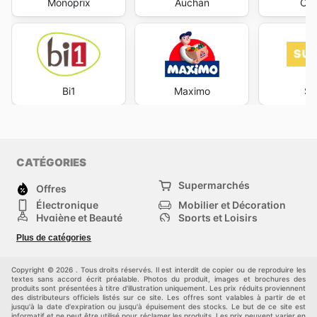
Monoprix
Auchan
Car
Bi1
Maximo
Su
CATÉGORIES
Supermarchés
Offres
Électronique
Mobilier et Décoration
Hygiène et Beauté
Sports et Loisirs
Mode
Enfants
Plus de catégories
Bricolage, jardin et
Animalerie
maison
Véhicules
Autres
Copyright © 2026 . Tous droits réservés. Il est interdit de copier ou de reproduire les
textes sans accord écrit préalable. Photos du produit, images et brochures des
produits sont présentées à titre d'illustration uniquement. Les prix réduits proviennent
des distributeurs officiels listés sur ce site. Les offres sont valables à partir de et
jusqu'à la date d'expiration ou jusqu'à épuisement des stocks. Le but de ce site est
informatif et ne peut être utilisé pour réclamer les produits. Les prix peuvent varier en