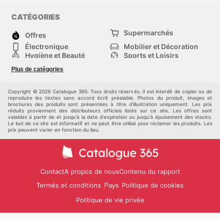
CATÉGORIES
Supermarchés
Offres
Électronique
Mobilier et Décoration
Hygiène et Beauté
Sports et Loisirs
Mode
Enfants
Plus de catégories
Bricolage, jardin et
Animalerie
maison
Véhicules
Autres
Copyright © 2026 Catalogue 365. Tous droits réservés. Il est interdit de copier ou de
reproduire les textes sans accord écrit préalable. Photos du produit, images et
brochures des produits sont présentées à titre d'illustration uniquement. Les prix
réduits proviennent des distributeurs officiels listés sur ce site. Les offres sont
valables à partir de et jusqu'à la date d'expiration ou jusqu'à épuisement des stocks.
Le but de ce site est informatif et ne peut être utilisé pour réclamer les produits. Les
prix peuvent varier en fonction du lieu.
Contact
A propos de nous
Contenu du rapport
Termés et conditions
Politique de cookies
Pays
Politique de vie privée