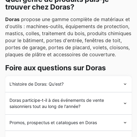
trouver chez Doras?
Doras
propose une gamme complète de matériaux et
d'outils : machines-outils, équipements de protection,
mastics, colles, traitement du bois, produits chimiques
pour le bâtiment, portes d'entrée, fenêtres de toit,
portes de garage, portes de placard, volets, cloisons,
plaques de plâtre et accessoires de couverture.
Foire aux questions sur Doras
L'histoire de Doras: Qu'est?
Doras
a été créée en 1929 par Gaston
Doras
et a
Doras participe-t-il à des événements de vente
rejoint le groupe SAMSE en 2003. Actuellement,
saisonniers tout au long de l'année?
l'entreprise est présidée par Alain Renard et compte
plus de 18000 clients professionnels du bâtiment et
Oui, Doras participe activement à de nombreuses
particuliers.
Promos, prospectus et catalogues en Doras
promotions saisonnières et événements commerciaux
Elle est implantée à Arbois, Besançon, Bethoncourt,
tout au long de l'année. Pour ne manquer aucune
offre
Brethenay, Chalindrey, Chenôve, Corbigny, Langres,
Doras
est un négociant français de
matériaux de
exceptionnelle
ou
réduction exclusive
de Doras, il est