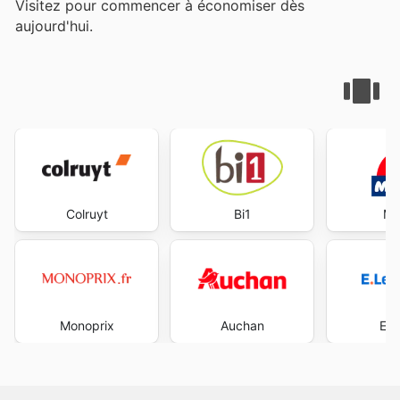
Visitez
pour commencer à économiser dès
aujourd'hui.
Colruyt
Bi1
Ma
Monoprix
Auchan
E.L