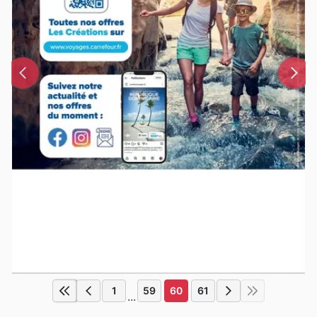
1
59
60
61
...