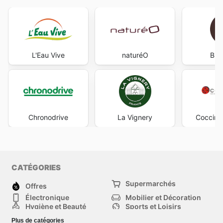
L'Eau Vive
naturéO
Bio
Chronodrive
La Vignery
Coccinel
CATÉGORIES
Supermarchés
Offres
Électronique
Mobilier et Décoration
Hygiène et Beauté
Sports et Loisirs
Mode
Enfants
Plus de catégories