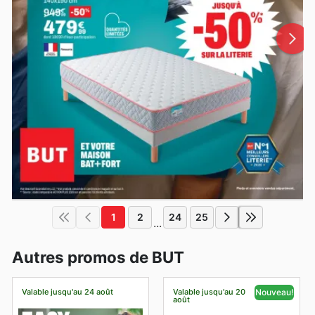
1
2
24
25
...
Autres promos de BUT
Valable jusqu'au 24 août
Valable jusqu'au 20
Nouveau!
août