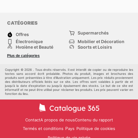
CATÉGORIES
Supermarchés
Offres
Électronique
Mobilier et Décoration
Hygiène et Beauté
Sports et Loisirs
Mode
Enfants
Plus de catégories
Bricolage, jardin et
Animalerie
maison
Véhicules
Autres
Copyright © 2026 . Tous droits réservés. Il est interdit de copier ou de reproduire les
textes sans accord écrit préalable. Photos du produit, images et brochures des
produits sont présentées à titre d'illustration uniquement. Les prix réduits proviennent
des distributeurs officiels listés sur ce site. Les offres sont valables à partir de et
jusqu'à la date d'expiration ou jusqu'à épuisement des stocks. Le but de ce site est
informatif et ne peut être utilisé pour réclamer les produits. Les prix peuvent varier en
fonction du lieu.
Contact
A propos de nous
Contenu du rapport
Termés et conditions
Politique de cookies
Pays
Politique de vie privée