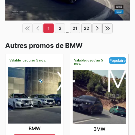
1
2
21
22
...
Autres promos de BMW
Valable jusqu'au 5 nov.
Valable jusqu'au 5
Populaire
nov.
BMW
BMW