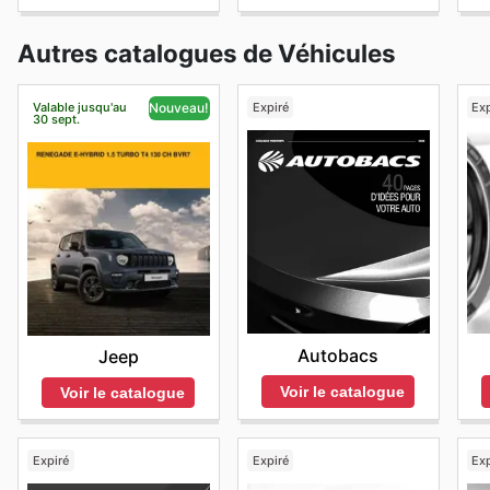
Autres catalogues de Véhicules
Valable jusqu'au
Expiré
Exp
Nouveau!
30 sept.
Autobacs
Jeep
Voir le catalogue
Voir le catalogue
Expiré
Expiré
Exp