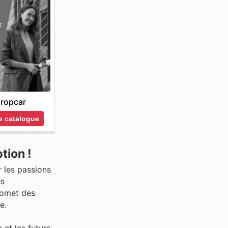
ropcar
le catalogue
tion !
 les passions
es
romet des
e.
et les futurs