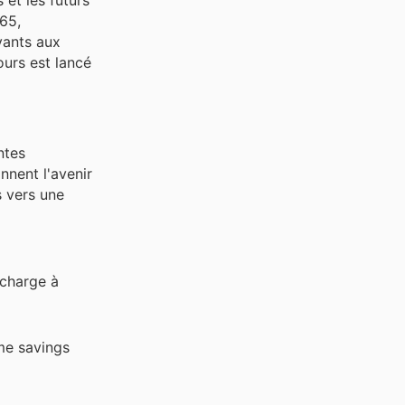
65,
ovants aux
urs est lancé
ntes
nnent l'avenir
s vers une
echarge à
ime savings