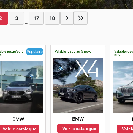
2
3
17
18
...
able jusqu'au 5
Valable jusqu'au 5 nov.
Valable jus
Populaire
v.
nov.
BMW
BMW
Voir le catalogue
Voir le catalogue
Voir 