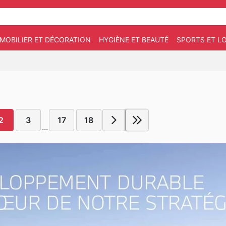
MOBILIER ET DÉCORATION
HYGIÈNE ET BEAUTÉ
SPORTS ET LO
2
3
17
18
...