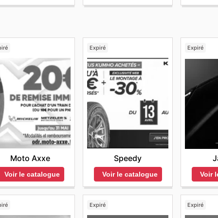
iré
Expiré
Expiré
Moto Axxe
Speedy
J
Voir le catalogue
Voir le catalogue
Voir 
iré
Expiré
Expiré