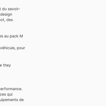
t du savoir-
 design
ot, des
tes au pack M
véhicule, pour
re they
 performance.
ices qui
équipements de