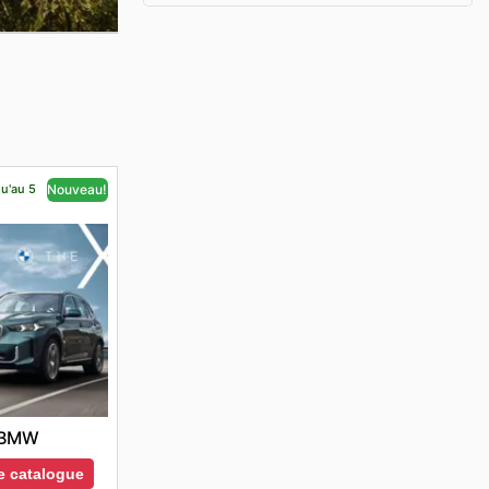
qu'au 5
Nouveau!
BMW
le catalogue