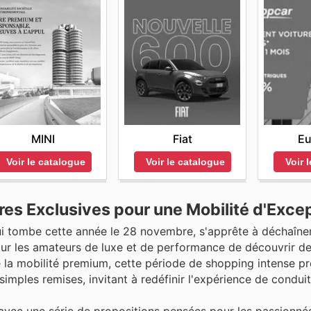
MINI
Fiat
Eu
Voir le catalogue
Voir le catalogue
Voir 
es Exclusives pour une Mobilité d'Excep
ui tombe cette année le 28 novembre, s'apprête à déchaîner
ur les amateurs de luxe et de performance de découvrir d
 la mobilité premium, cette période de shopping intense p
imples remises, invitant à redéfinir l'expérience de conduit
ec une série de propositions pensées pour les passionnés 