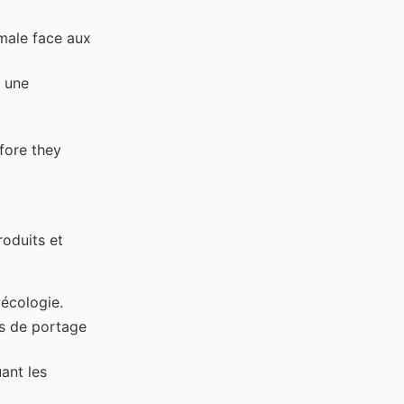
male face aux
t une
fore they
roduits et
 écologie.
es de portage
ant les