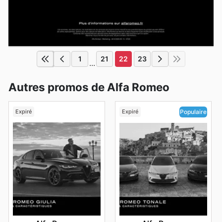
1
21
22
23
...
Autres promos de Alfa Romeo
Expiré
Expiré
Populaire