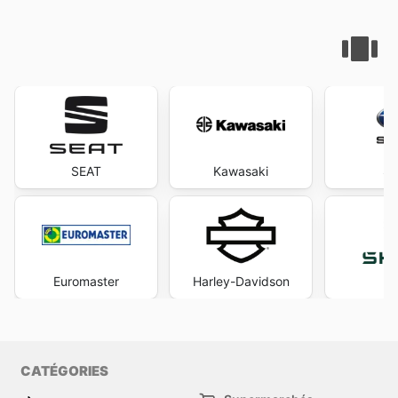
SEAT
Kawasaki
Su
Euromaster
Harley-Davidson
S
CATÉGORIES