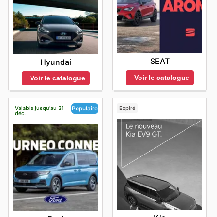
SEAT
Hyundai
Voir le catalogue
Voir le catalogue
Valable jusqu'au 31
Expiré
Populaire
déc.