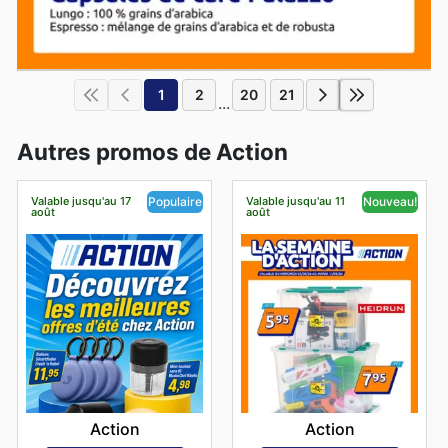
1
2
20
21
...
Autres promos de Action
Valable jusqu'au 17
Valable jusqu'au 11
Populaire
Nouveau!
août
août
Action
Action