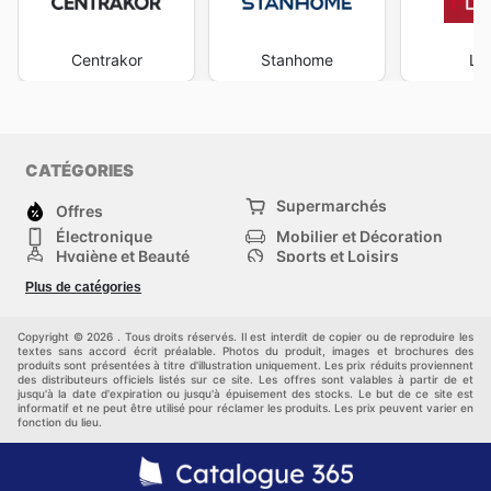
Centrakor
Stanhome
La
CATÉGORIES
Supermarchés
Offres
Électronique
Mobilier et Décoration
Hygiène et Beauté
Sports et Loisirs
Mode
Enfants
Plus de catégories
Bricolage, jardin et
Animalerie
maison
Véhicules
Autres
Copyright © 2026 . Tous droits réservés. Il est interdit de copier ou de reproduire les
textes sans accord écrit préalable. Photos du produit, images et brochures des
produits sont présentées à titre d'illustration uniquement. Les prix réduits proviennent
des distributeurs officiels listés sur ce site. Les offres sont valables à partir de et
jusqu'à la date d'expiration ou jusqu'à épuisement des stocks. Le but de ce site est
informatif et ne peut être utilisé pour réclamer les produits. Les prix peuvent varier en
fonction du lieu.